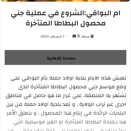
ام البواقي:الشروع في عملية جني
محصول البطاطا المتأخرة
سرمد
ت
أ
7 ديسمبر، 2023
ا
ر
ب
س
ع
ل
ع
ب
ل
ر
تعيش هذه الايام بلدية اولاد حملة بأم البواقي على
ى
ي
وقع موسم جني محصول البطاطا المتأخرة الذي
X
د
ا
تشتهر به المنطقة، على غرار ما هو حاصل في مناطق
إ
اخرى عبر تراب الولاية ، و تعد بلدية اولاد حملة من بين
ل
البلديات الرائدة في إنتاج هذا المحصول ، و يتعلق الأمر
ك
هنا بـمادة البطاطا المتأخرة او الغير موسمية التي
ت
ر
يبدأ جنيها في شهر نوفمبر الى غاية شهر جانفي ، من