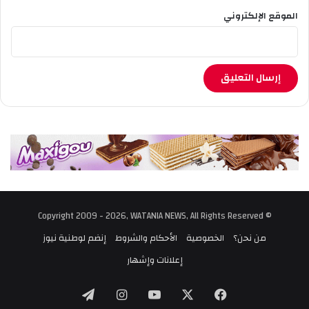
الموقع الإلكتروني
© Copyright 2009 - 2026, WATANIA NEWS, All Rights Reserved
من نحن؟
الخصوصية
الأحكام والشروط
إنضم لوطنية نيوز
إعلانات وإشهار
‫X
فيسبوك
‫YouTube
انستقرام
تيلقرام