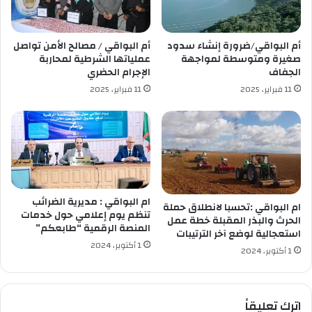
خ
ل
ا
ج
ص
د
أم البواقي/ضرورة إنشاء سدود
أم البواقي / مصالح الأمن تواصل
و
ي
صغيرة ومتوسطة لمواجهة
عملياتها الشرطية لمحاربة
ي
د
الجفاف
الإجرام الحضري
ح
ل
11 فبراير، 2025
11 فبراير، 2025
ج
م
ز
و
ك
ل
م
و
ي
د
ة
ي
م
ة
ن
ق
ام البواقي : مديرية الضرائب
ام البواقي :تحسبا لانطلاق حملة
ا
س
تنظم يوم إعلامي حول خدمات
الحرث والبذر المقبلة خطة عمل
ل
المنصة الرقمية “طابعكم”
ن
استعجالية لوضع آخر الترتيبات
م
ط
1 أكتوبر، 2024
1 أكتوبر، 2024
خ
ي
د
ن
ر
ة
ا
اترك تعليقاً