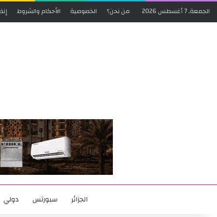
الجمعة, 7 أغسطس 2026
من نحن؟
الخصوصية
الأحكام والشروط
إنض
الجزائر
سبورتس
دولي