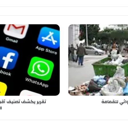
ت
ق
ر
ي
ر
ي
ك
ش
ف
ت
ص
ن
ي
وائي للقمامة
ف
ا
أ
ق
و