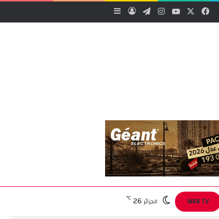
‫X
فيسبوك
‫YouTube
انستقرام
تيلقرام
تسجيل الدخول
إضافة عمود جانبي
26
℃
WEB TV
الجزائر