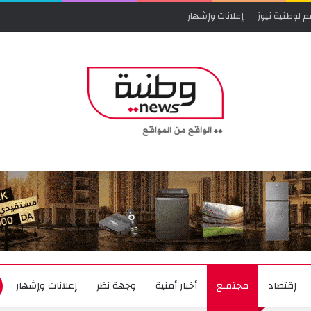
م لوطنية نيوز
إعلانات وإشهار
إقتصاد
مجتمـع
أخبار أمنية
وجهة نظر
إعلانات وإشهار