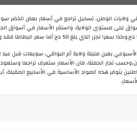
ل
ر
ى
ي
قي ولايات الوطن، تسجيل تراجع في أسعار بعض الخضر سويع
X
د
في مختلف الأسواق على مستوى الولاية، واستقر الأسعار في أسواق
ا
إ
ل
ك
لأسبوعي بعين مليلة ولاية أم البواقي، سويعات قبل عيد ا
ت
 رمضان،وحسب تجار الجملة، فان الأسعار ستعرف تراجعا وستعو
ر
و
طنين بتوفر هذه المواد الأساسية في الأسابيع المقبلة،
ن
أسعار.
ي
ا