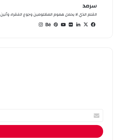
سرمد
القلم الذي لا يحمل هموم المظلومين وجوع الفقراء وأنين ا
في
‫X
لين
صو
‫You
بينت
بيه
انس
سب
كدإ
ر
Tub
يري
ان
تقر
وك
ن
من
e
س
س
ام
فلي
ت
كر
أ
ك
ت
ب
ا