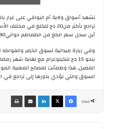
تشهد أسواق ولاية أم البواقي على غرار با
تراجع بأكثر من20 دج للكلغ 
أين سجل سعر الكغ من الطماطم حوالي90 دج،وكذا سعرا لجزر الذي بلغ 50 دج أما سعر البطاطا فقد وصل إلى 90 دج للكغ الواحد.
وفي زيارة ميدانية لسوق الخضر والفواكه ا
بنحو 15 دج للكيلوغرام مع نهاية شهر
الفضيل، هذا وطمأنت لمصالح المعنية الموا
السوق والتي تؤدي بدورها إلى تراجع في ال
فيسبوك
‫X
لينكدإن
شارك عبر الإيميل
طباعة
شارك