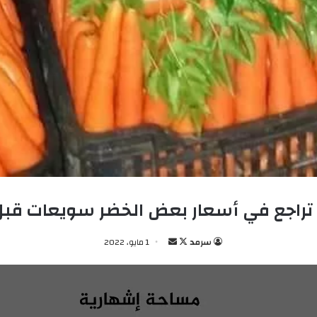
 تراجع في أسعار بعض الخضر سويعات قبل 
سرمد
ت
أ
1 مايو، 2022
ا
ر
ب
س
ع
ل
ع
ب