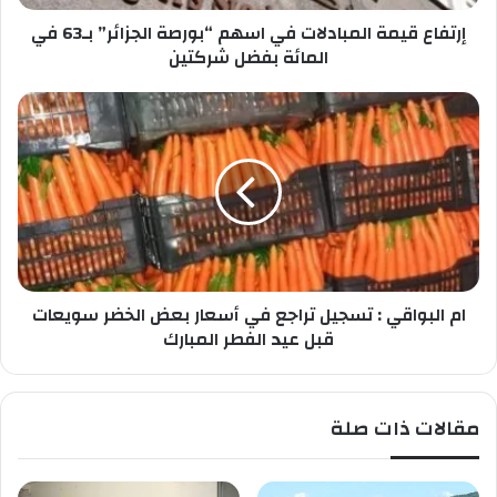
ص
م
ب
إرتفاع قيمة المبادلات في اسهم “بورصة الجزائر” بـ63 في
ة
ك
ا
المائة بفضل شركتين
ل
م
ا
ب
م
ا
ا
د
ل
ل
ب
ا
و
ت
ا
ف
ق
ي
ي
ا
ام البواقي : تسجيل تراجع في أسعار بعض الخضر سويعات
:
س
ت
قبل عيد الفطر المبارك
ه
س
م
ج
“
ي
مقالات ذات صلة
ب
ل
و
ت
ر
ر