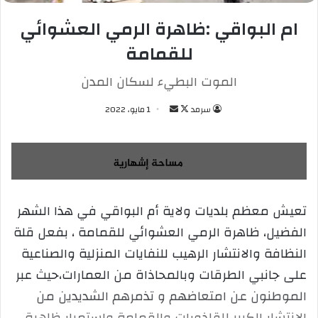
ام البواقي :ظاهرة الرمي العشوائي
للقمامة
الموت البطيء لسكان المدن
سرمد
ت
أ
1 مايو، 2022
ا
ر
ب
س
ع
ل
ع
ب
ل
ر
تعيش معظم بلديات ولاية أم البواقي في هذا الشهر
ى
ي
الفضيل، ظاهرة الرمي العشوائي للقمامة ، بفعل قلة
X
د
ا
النظافة والانتشار الرهيب للنفايات المنزلية والصناعية
إ
على جانبي الطرقات وبالمحاذاة من العمارات،حيث عبر
ل
الموطنون عن امتعاضهم و تذمرهم الشديدين من
ك
الانتشار الكبير للقاذورات والقمامة واستمرار ظاهرة
ت