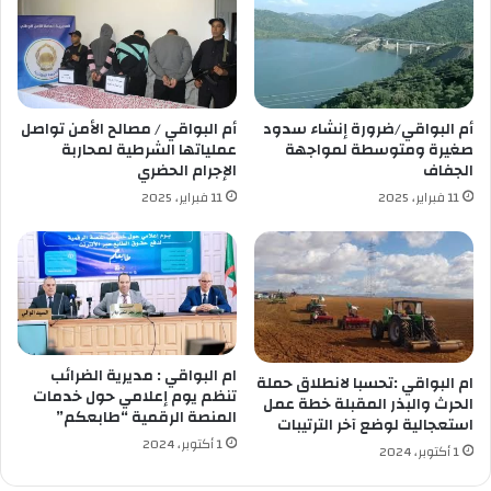
ص
ا
ة
ج
ا
ع
ل
ف
ج
ي
ز
أ
أم البواقي/ضرورة إنشاء سدود
أم البواقي / مصالح الأمن تواصل
ا
س
صغيرة ومتوسطة لمواجهة
عملياتها الشرطية لمحاربة
ئ
ع
الجفاف
الإجرام الحضري
ر
ا
11 فبراير، 2025
11 فبراير، 2025
”
ر
ب
ب
ـ
ع
6
ض
3
ا
ف
ل
ي
خ
ا
ض
ام البواقي : مديرية الضرائب
ام البواقي :تحسبا لانطلاق حملة
ل
ر
تنظم يوم إعلامي حول خدمات
الحرث والبذر المقبلة خطة عمل
م
المنصة الرقمية “طابعكم”
س
استعجالية لوضع آخر الترتيبات
ا
و
1 أكتوبر، 2024
1 أكتوبر، 2024
ئ
ي
ة
ع