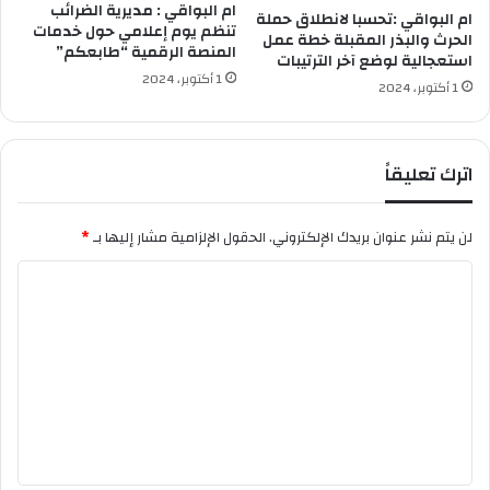
ة
و
ام البواقي : مديرية الضرائب
ام البواقي :تحسبا لانطلاق حملة
ا
س
تنظم يوم إعلامي حول خدمات
الحرث والبذر المقبلة خطة عمل
ل
المنصة الرقمية “طابعكم”
ط
استعجالية لوضع آخر الترتيبات
ج
م
1 أكتوبر، 2024
1 أكتوبر، 2024
ز
ت
ا
ر
ئ
ش
ر
ح
اترك تعليقاً
ي
ا
ل
لن يتم نشر عنوان بريدك الإلكتروني.
الحقول الإلزامية مشار إليها بـ
*
ب
ا
ك
ا
ل
ل
ت
و
ر
ع
ي
ل
ا
ي
ب
ث
ق
ا