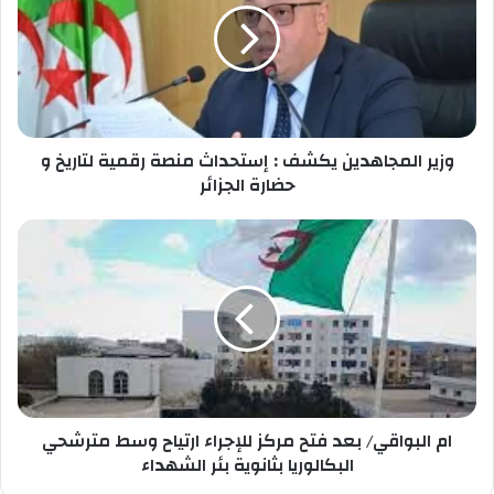
ل
ر
ا
ا
ل
ل
خ
م
ا
ج
ص
ا
ب
وزير المجاهدين يكشف : إستحداث منصة رقمية لتاريخ و
ه
ك
د
حضارة الجزائر
ي
ن
ا
ي
م
ك
ا
ش
ل
ف
ب
:
و
إ
ا
س
ق
ت
ي
ح
ام البواقي/ بعد فتح مركز للإجراء ارتياح وسط مترشحي
/
د
ب
البكالوريا بثانوية بئر الشهداء
ا
ع