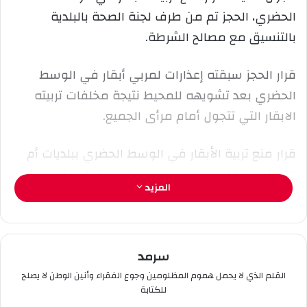
ا
الحضري، الحجز تم من طرف لجنة الصحة بالبلدية
إ
بالتنسيق مع مصالح الشرطة.
ل
ك
قرار الحجز سبقته إعذارات لمربي أبقار في الوسط
ت
ر
الحضري بعد تشويهه للمحيط نتيجة مخلفات تربيته
و
الابقار التي تتجول أمام مرأى الجميع.
ن
ي
قرار منع تربية الأبقار في الوسط الحضري ببلديات أم
ا
البواقي، اتخذه المجلس البلدي السابق لسيقوس، ولم
المزيد
يدخل حيز التنفيذ، ويعتبر المجلس الحالي لعين البيضاء
الثاني الذي اتخذ قرارا مماثلا، غير أنه تميز بالجرأة في
التنفيذ.
سرمد
القلم الذي لا يحمل هموم المظلومين وجوع الفقراء وأنين الوطن لا يصلح
للكتابة