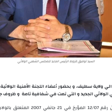
السيد توفيق قزوط الرئيس الجديد للمجلس الشعبي الولائي
 ولاية سطيف، و بحضور أعضاء اللجنة الأمنية الولائية، رؤس
لولائي الجديد و التي تمت في شفافية تامة و ظروف جي
وذلك تطبيقا للمادتين 58 و59 من الق