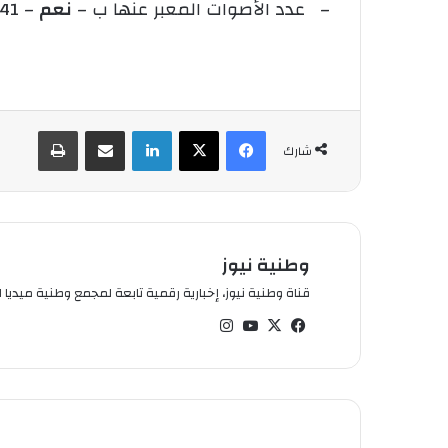
– عدد الأصوات المعبر عنها ب –
نعم
– 41
فيسبوك
‫X
لينكدإن
شارك عبر الإيميل
طباعة
شارك
وطنية نيوز
قناة وطنية نيوز، إخبارية رقمية تابعة لمجمع وطنية ميديا ال
في
‫X
‫You
انس
سب
Tub
تقر
وك
e
ام