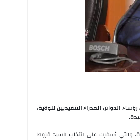
اء الدوائر، المدراء التنفيذيين للولاية،
دة.
انون رقم 12/07 المؤرخ في 21 جانفي 2007 المتعلق بالولاية، والتي أسفرت على انتخاب السيد قزوط