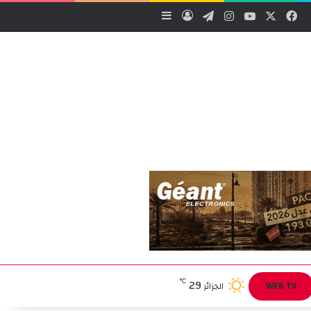
‫X
فيسبوك
‫YouTube
انستقرام
تيلقرام
تسجيل الدخول
إضافة عمود جانبي
29
℃
WEB TV
الجزائر