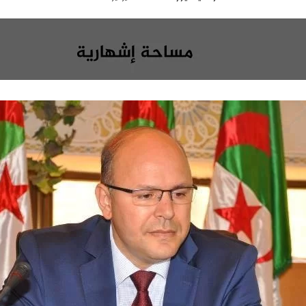
ا
ر
ب
س
ع
ل
ع
ب
ل
ر
ى
ي
X
د
ا
إ
ل
ك
ت
ر
و
ن
ي
ا