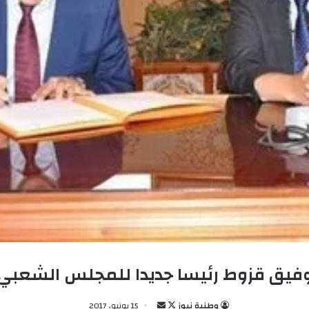
وفيق قزوط رئيسا جديدا للمجلس الشعبي 
وطنية نيوز
ت
أ
15 يونيو، 2017