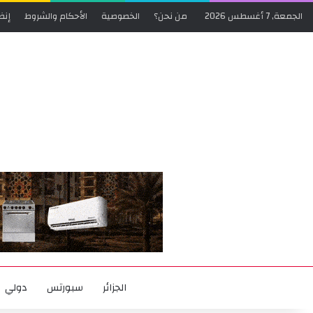
الجمعة, 7 أغسطس 2026
من نحن؟
الخصوصية
الأحكام والشروط
إنض
الجزائر
سبورتس
دولي