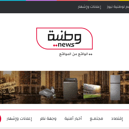
م لوطنية نيوز
إعلانات وإشهار
إقتصاد
مجتمـع
أخبار أمنية
وجهة نظر
إعلانات وإشهار