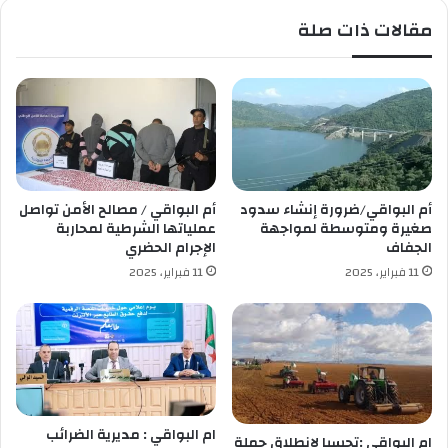
ي
ل
مقالات ذات صلة
“
ف
ف
أ
ا
س
ي
ع
س
ا
ب
ر
و
ا
ك
ل
”
خ
أم البواقي/ضرورة إنشاء سدود
أم البواقي / مصالح الأمن تواصل
ض
صغيرة ومتوسطة لمواجهة
عملياتها الشرطية لمحاربة
ر
الجفاف
الإجرام الحضري
و
11 فبراير، 2025
11 فبراير، 2025
ا
ل
ف
و
ا
ك
ه
ف
ام البواقي : مديرية الضرائب
ام البواقي :تحسبا لانطلاق حملة