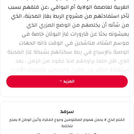
ا
الغربية لعاصمة الولاية أم البواقي ،عن قلقهم بسبب
إ
تأخر استفادتهم من مشروع الربط بغاز المدينة، الذي
ل
من شأنه أن يخلصهم من الوضع المزري الذي
ك
يعيشونه بحثا عن قارورات غاز البوتان خاصة في
ت
ر
موسم الشتاء، مناشدين في الوقت ذاته الجهات
و
الوصية بالإسراع في ربط سكناتهم بشبكة غاز المدينة
ن
الذي ظل حلما يراودهم منذ عقود من الزمن ، بعد
ي
استفادة الكثير من القرى والمداشر بالبلديات الأخرى
ا
مؤخرا من الربط بهذه المادة الحيوية.
المزيد
و يضاف إلى جملة النقائص التي تلازم يوميات سكان
هذه القرى تدهور حالة الطريق المؤدي إلى دوار أولاد
سرمد
عيسى ، في ظل اتساع رقعة التصدعات والاهتراءات
القلم الذي لا يحمل هموم المظلومين وجوع الفقراء وأنين الوطن لا يصلح
التي طالته مما أعاق حركة السير به، وهو الأمر الذي
للكتابة
يسبب لهم متاعب ومعاناة يومية أمام تعرض