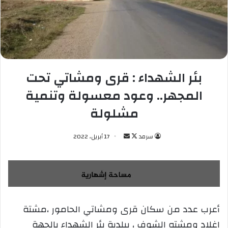
بئر الشهداء : قرى ومشاتي تحت
المجهر.. وعود معسولة وتنمية
مشلولة
سرمد
ت
أ
17 أبريل، 2022
ا
ر
ب
س
ع
ل
ع
ب
ل
ر
أعرب عدد من سكان قرى ومشاتي الحامور ،مشتة
ى
ي
اغلاد ومشته الشوف ، ببلدية بئر الشهداء بالجهة
X
د