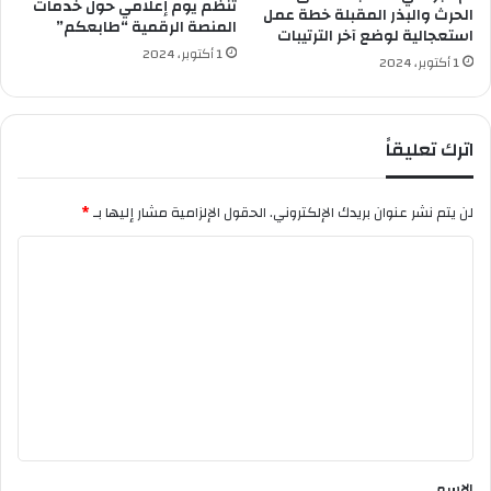
ي
تنظم يوم إعلامي حول خدمات
الحرث والبذر المقبلة خطة عمل
المنصة الرقمية “طابعكم”
أ
استعجالية لوضع آخر الترتيبات
س
1 أكتوبر، 2024
1 أكتوبر، 2024
و
ا
ق
أ
اترك تعليقاً
م
ا
ل
لن يتم نشر عنوان بريدك الإلكتروني.
الحقول الإلزامية مشار إليها بـ
*
ب
ا
و
ا
ل
ق
ت
ي
ع
ل
ي
ق
*
الاسم