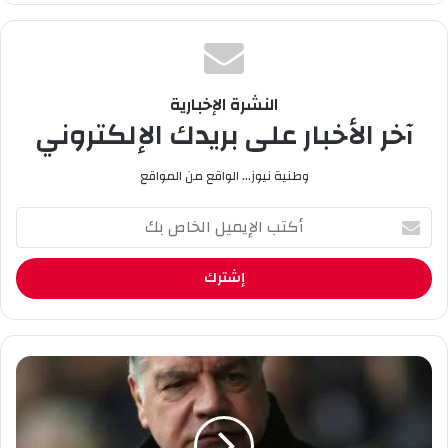
وك
e
ام
النشرة الإخبارية
آخر الأخبار على بريدك الإلكتروني
وطنية نيوز... الواقع من المواقع
أ
ك
ت
ب
ا
ل
إ
ي
س
م
ا
ي
م
ل
أ