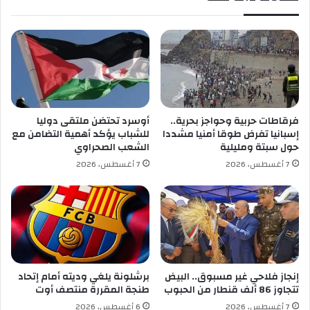
ل
ر
ت
س
ر
م
ا
ا
ل
ى
ج
و
فرقاطات حربية وحواجز بحرية..
أوسرد تحتضن ملتقى دوليا
ف
إسبانيا تفرض طوقا أمنيا مشددا
للشباب يؤكد أهمية التضامن مع
ن
حول سبتة ومليلية
الشعب الصحراوي
ت
7 أغسطس، 2026
7 أغسطس، 2026
و
س
م
ق
ا
ب
ل
9
إنجاز فلاحي غير مسبوق.. البيض
برشلونة يلغي وديته أمام إتحاد
0
تتجاوز 86 ألف قنطار من الحبوب
طنجة المقررة منتصف أوت
م
7 أغسطس، 2026
6 أغسطس، 2026