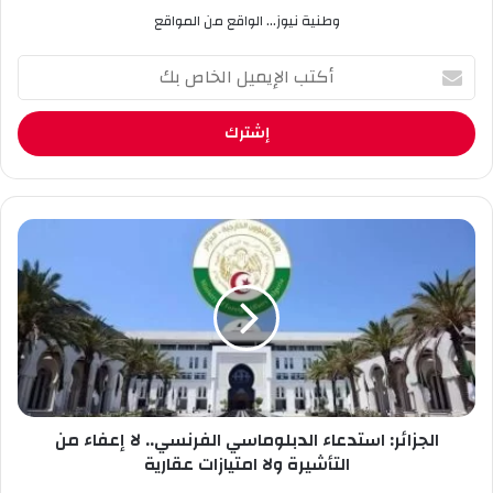
وطنية نيوز... الواقع من المواقع
أ
ك
ت
ب
ا
ل
إ
ي
ا
م
ل
ي
ج
ل
ز
ا
ا
ل
ئ
خ
ر
ا
:
ص
ا
ب
الجزائر: استدعاء الدبلوماسي الفرنسي.. لا إعفاء من
س
ك
ت
التأشيرة ولا امتيازات عقارية
د