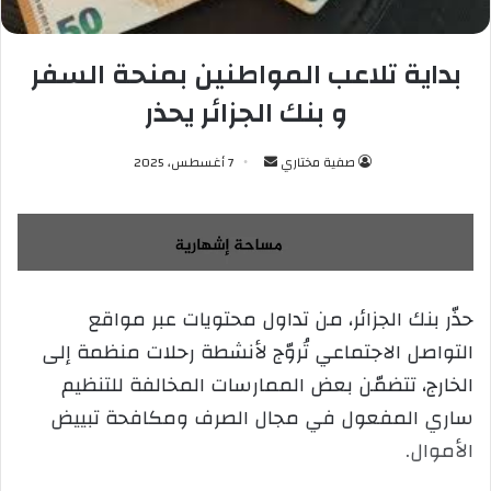
بداية تلاعب المواطنين بمنحة السفر
و بنك الجزائر يحذر
صفية مختاري
أ
7 أغسطس، 2025
ر
س
ل
ب
ر
حذّر بنك الجزائر، من تداول محتويات عبر مواقع
ي
التواصل الاجتماعي تُروّج لأنشطة رحلات منظمة إلى
د
ا
الخارج، تتضمّن بعض الممارسات المخالفة للتنظيم
إ
ساري المفعول في مجال الصرف ومكافحة تبييض
ل
الأموال.
ك
ت