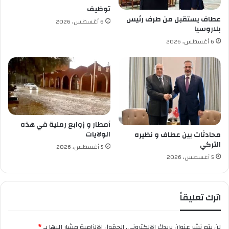
.
و
توظيف
ل
ر
عطاف يستقبل من طرف رئيس
6 أغسطس، 2026
ا
ق
بلاروسيا
إ
ت
6 أغسطس، 2026
ع
ن
ف
ط
ا
ل
ء
ق
م
ا
ن
ل
ا
ي
ل
و
أمطار و زوابع رملية في هذه
ت
م
الولايات
محادثات بين عطاف و نظيره
أ
التركي
5 أغسطس، 2026
ش
5 أغسطس، 2026
ي
ر
ة
اترك تعليقاً
و
ل
ا
لن يتم نشر عنوان بريدك الإلكتروني.
الحقول الإلزامية مشار إليها بـ
*
ا