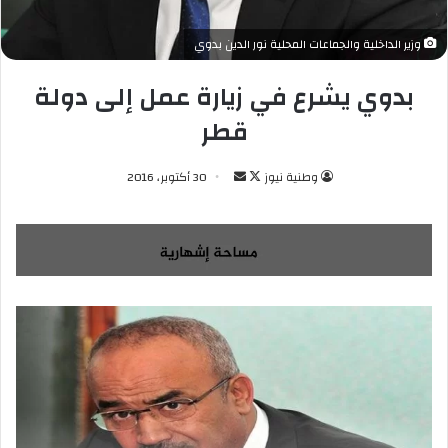
وزير الداخلية والجماعات المحلية نور الدين بدوي
بدوي يشرع في زيارة عمل إلى دولة
قطر
وطنية نيوز
ت
أ
30 أكتوبر، 2016
ا
ر
ب
س
ع
ل
ع
ب
ل
ر
ى
ي
X
د
ا
إ
ل
ك