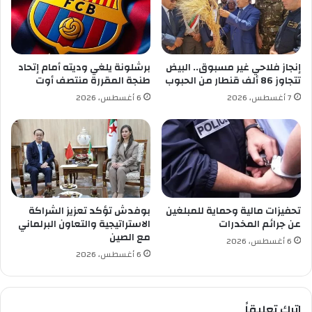
ش
ي
س
د
ت
ع
ر
ق
ي
د
إنجاز فلاحي غير مسبوق.. البيض
برشلونة يلغي وديته أمام إتحاد
و
ن
تتجاوز 86 ألف قنطار من الحبوب
طنجة المقررة منتصف أوت
ن
ج
7 أغسطس، 2026
6 أغسطس، 2026
ا
م
ي
ه
ت
د
"
تحفيزات مالية وحماية للمبلغين
بوفدش تؤكد تعزيز الشراكة
عن جرائم المخدرات
الاستراتيجية والتعاون البرلماني
مع الصين
6 أغسطس، 2026
6 أغسطس، 2026
اترك تعليقاً