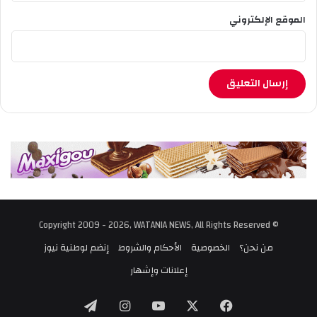
الموقع الإلكتروني
© Copyright 2009 - 2026, WATANIA NEWS, All Rights Reserved
من نحن؟
الخصوصية
الأحكام والشروط
إنضم لوطنية نيوز
إعلانات وإشهار
‫X
فيسبوك
‫YouTube
انستقرام
تيلقرام