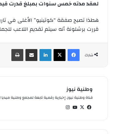
لعقد مدته خمس سنوات بمبلغ قدرت قيمته 120مليون أورو إضافة إلى مبلغ 40 مليون على موافقة النادي ال
هطذا تصبح صفقة “كوتينيو” الأغلى في تاريخ 
قررت برشلونة أنه سيتم تقديم اللاعب للجما
فيسبوك
‫X
لينكدإن
شارك عبر الإيميل
طباعة
شارك
وطنية نيوز
قناة وطنية نيوز، إخبارية رقمية تابعة لمجمع وطنية ميديا ال
في
‫X
‫You
انس
سب
Tub
تقر
وك
e
ام