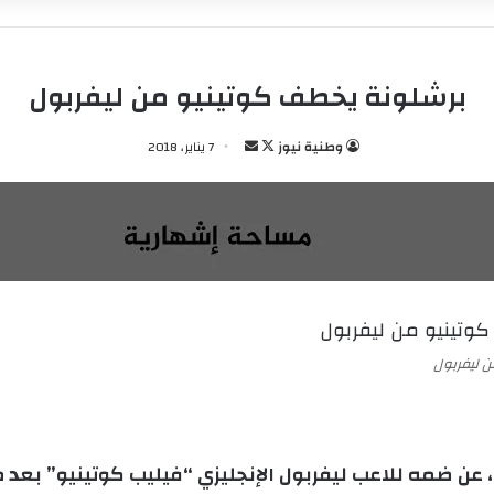
برشلونة يخطف كوتينيو من ليفربول
وطنية نيوز
ت
أ
7 يناير، 2018
ا
ر
ب
س
ع
ل
ع
ب
ل
ر
ى
ي
X
د
ا
 ليفربول
إ
ل
ك
ت
، عن ضمه للاعب ليفربول الإنجليزي “فيليب كوتينيو” بع
ر