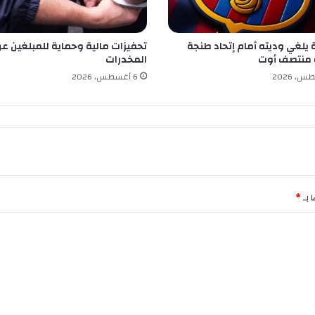
م
ن
ا
 يلغي وديته أمام إتحاد طنجة
تحفيزات مالية وحماية للمبلغين عن
ل
 منتصف أوت
المخدرات
ق
ب
6 أغسطس، 2026
ة
 بـ
*