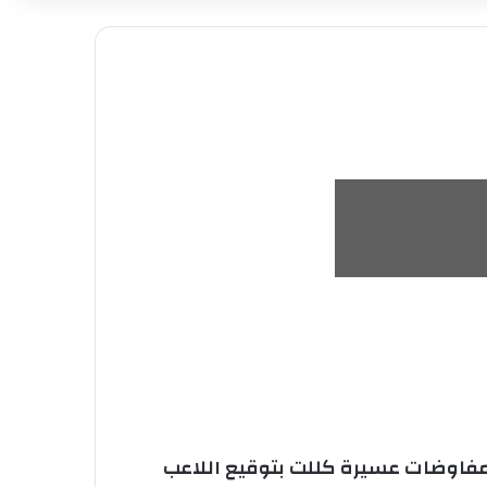
د مفاوضات عسيرة كللت بتوقيع اللاعب