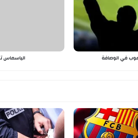
س
م
ا
س
ت
ع
و
د
ب
لموب في الوصافة
الياسماس تع
ن
ق
ط
ة
ب
ا
ل
ت
ع
ا
د
ل