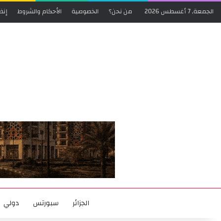
الجمعة, 7 أغسطس 2026
من نحن؟
الخصوصية
الأحكام والشروط
إنض
الجزائر
سبورتس
دولي