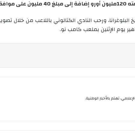
إنجليزي.
و
ن
البلوغرانا، ورحب النادي الكتالوني باللاعب من خلال تصوي
ي
هير يوم الإثنين بملعب كامب نو.
ا
إعلامي، تهتم بالأخبار الوطنية.