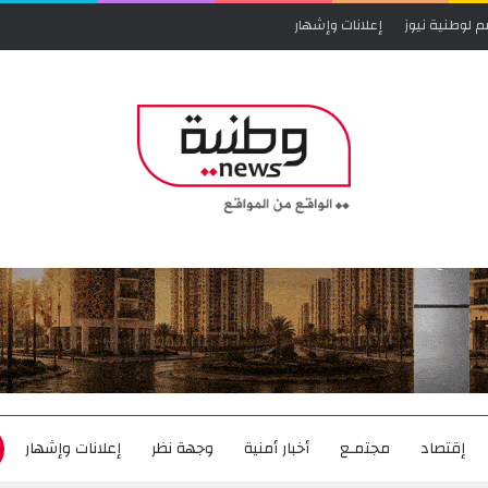
م لوطنية نيوز
إعلانات وإشهار
إقتصاد
مجتمـع
أخبار أمنية
وجهة نظر
إعلانات وإشهار