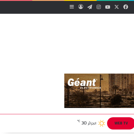
‫X
فيسبوك
‫YouTube
انستقرام
تيلقرام
تسجيل الدخول
إضافة عمود جانبي
30
℃
WEB TV
الجزائر