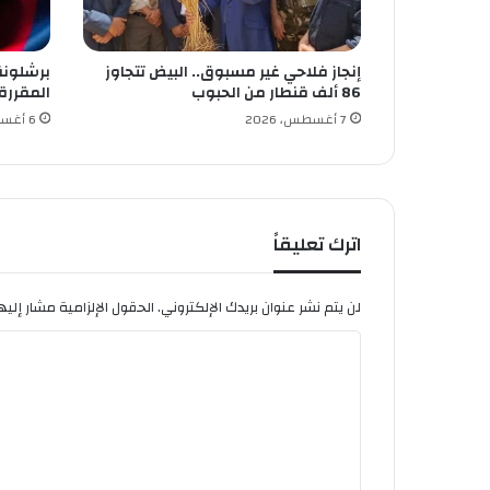
ل
م
و
إنجاز فلاحي غير مسبوق.. البيض تتجاوز
برشلونة
ب
86 ألف قنطار من الحبوب
المقررة
ف
ي
7 أغسطس، 2026
6 أغسطس، 2026
ا
ل
و
ص
ا
اترك تعليقاً
ف
ة
لن يتم نشر عنوان بريدك الإلكتروني.
الحقول الإلزامية مشار إليها
ا
ل
ت
ع
ل