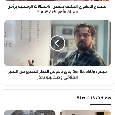
ص
ج
ب
المسرح الجهوي العلمة يحتضن الاحتفالات الرسمية برأس
ه
ك
و
السنة الأمازيغية "يناير"
ي
ا
ف
ل
ي
ع
ل
ل
م
م
:
ة
D
ي
o
ح
n
ت
t
ض
فيلم : DontLookUp يدق ناقوس الخطر للتحذير من التغير
L
ن
o
المناخي وديكابريو يحذر
ا
o
ل
k
ا
U
مقالات ذات صلة
ح
p
ت
ي
ف
د
ا
ق