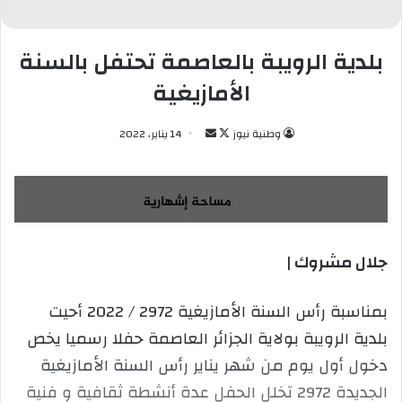
بلدية الرويبة بالعاصمة تحتفل بالسنة
الأمازيغية
وطنية نيوز
ت
أ
14 يناير، 2022
ا
ر
ب
س
ع
ل
ع
ب
ل
ر
جلال مشروك |
ى
ي
X
د
ا
بمناسبة رأس السنة الأمازيغية 2972 / 2022 أحيت
إ
بلدية الرويبة بولاية الجزائر العاصمة حفلا رسميا يخص
ل
دخول أول يوم من شهر يناير رأس السنة الأمازيغية
ك
الجديدة 2972 تخلل الحفل عدة أنشطة ثقافية و فنية
ت