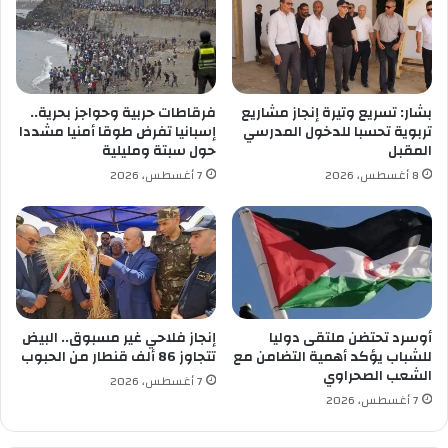
ل
ن
ا
ا
ت
ق
ا
و
ل
س
بشار: تسريع وتيرة إنجاز مشاريع
فرقاطات حربية وحواجز بحرية..
ر
ا
تربوية تحسبا للدخول المدرسي
إسبانيا تفرض طوقا أمنيا مشددا
س
ل
المقبل
حول سبتة ومليلية
م
خ
8 أغسطس، 2026
7 أغسطس، 2026
ي
ط
ة
ر
ب
ل
ر
ل
أ
ت
س
ح
ا
ذ
ل
ي
أوسرد تحتضن ملتقى دوليا
إنجاز فلاحي غير مسبوق.. البيض
س
ر
للشباب يؤكد أهمية التضامن مع
تتجاوز 86 ألف قنطار من الحبوب
ن
الشعب الصحراوي
م
7 أغسطس، 2026
ة
ن
7 أغسطس، 2026
ا
ا
ل
ل