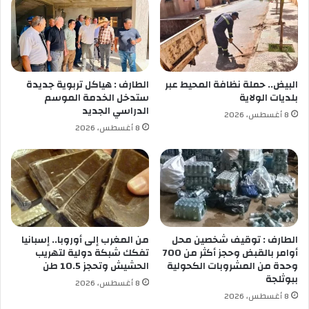
ا
ن
ع
س
ا
ي
ل
ج
ع
ا
د
ن
البيض.. حملة نظافة المحيط عبر
الطارف : هياكل تربوية جديدة
ا
إ
بلديات الولاية
ستدخل الخدمة الموسم
ل
ي
الدراسي الجديد
8 أغسطس، 2026
ة
ف
8 أغسطس، 2026
ل
و
د
ر
ي
ا
ن
ف
الطارف : توقيف شخصين محل
من المغرب إلى أوروبا.. إسبانيا
ي
أوامر بالقبض وحجز أكثر من 700
تفكك شبكة دولية لتهريب
وحدة من المشروبات الكحولية
الحشيش وتحجز 10.5 طن
ز
ببوثلجة
ي
8 أغسطس، 2026
ا
8 أغسطس، 2026