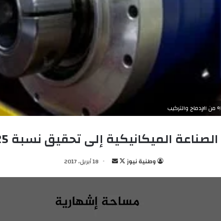
يكانيكية إلى تحقيق نسبة 25 % من الإدماج والتركيب
وطنية نيوز
ت
أ
18 أبريل، 2017
ا
ر
ب
س
ع
ل
ع
ب
ل
ر