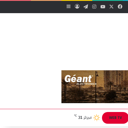
‫X
فيسبوك
‫YouTube
انستقرام
تيلقرام
تسجيل الدخول
إضافة عمود جانبي
31
℃
WEB TV
الجزائر