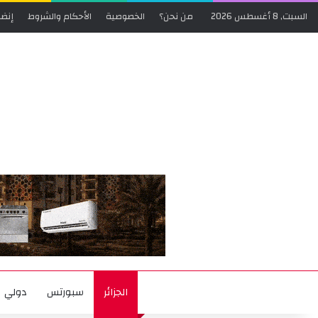
السبت, 8 أغسطس 2026
من نحن؟
الخصوصية
الأحكام والشروط
إنضم
الجزائر
سبورتس
دولي