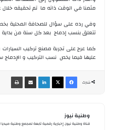
مثمنا في الوقت ذاته ما تم تحقيقه خلال عا
وفي رده على سؤال للصحافة المحلية بخصوص
تتعلق بنسب إدماج بعد كل سنة من بداية ال
كما عرج على تجربة مصنع تركيب السيارات بت
عليها فيما يخص نسب التركيب و الإدماج سينج
فيسبوك
‫X
لينكدإن
شارك عبر الإيميل
طباعة
شارك
وطنية نيوز
قناة وطنية نيوز، إخبارية رقمية تابعة لمجمع وطنية ميديا ال