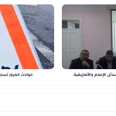
ح
و
ا
د
ث
ا
ل
م
ر
و
ر
ت
س
حوادث المرور تسجل أثقل ح
ج
ل
أ
ث
ق
ل
ح
ص