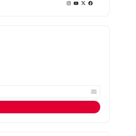
في
‫X
‫You
انس
سب
Tub
تقر
وك
e
ام
أ
ك
ت
ب
ا
ل
إ
ي