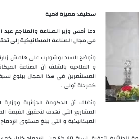
ى
ي
سطيف: معيزة لامية
X
د
ا
إ
دعا أمس وزير الصناعة والمناجم عبد 
ل
في مجال الصناعة الميكانيكية إلى تحقيق نسبة 25 % من الإد
ك
ت
وأوضح السيد بوشوارب على هامش زيارت
ر
و الفلاحية بالشلف أن الصناعة الميكان
و
ن
ي
كمرحلة أولى .
ا
وأضاف أن الحكومة الجزائرية ووزارة 
المشاريع التي تهدف لتحقيق القيمة ال
الميكانيكية و التي يبلغ مستوى الإدماج بها حاليا 
وأشار ذات المسؤول إلى استهداف الحكومة الجزائرية