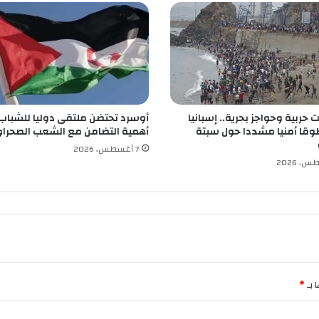
ي
ل
ة
خ
ل
ا
ل
حربية وحواجز بحرية.. إسبانيا
أوسرد تحتضن ملتقى دوليا للشباب
2
قا أمنيا مشددا حول سبتة
أهمية التضامن مع الشعب الصحرا
4
س
7 أغسطس، 2026
ا
ع
ة
ا
ل
أ
خ
ي
ر
 بـ
*
ة