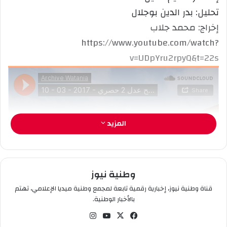
إ
تحليل: بدر الدين بوجلال
ل
إخراج: محمد جلاب
ك
https://www.youtube.com/watch?
ت
ر
v=UDpYru2rpyQ&t=22s
و
ن
ي
ا
المزيد
وطنية نيوز
قناة وطنية نيوز، إخبارية رقمية تابعة لمجمع وطنية ميديا الإعلامي، تهتم
بالأخبار الوطنية.
في
‫X
‫You
انس