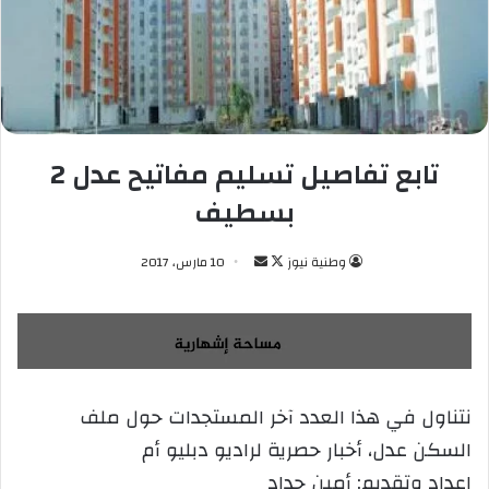
تابع تفاصيل تسليم مفاتيح عدل 2
بسطيف
وطنية نيوز
ت
أ
10 مارس، 2017
ا
ر
ب
س
ع
ل
ع
ب
ل
ر
نتناول في هذا العدد آخر المستجدات حول ملف
ى
ي
السكن عدل، أخبار حصرية لراديو دبليو أم
X
د
ا
إعداد وتقديم: أمين حداد