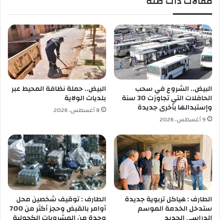
مقالات ذات صلة
ل
ج
غ
ز
ا
ا
ز
ئ
ي
ر
ع
ي
ر
ة
ض
ت
ا
ل
البيض.. الشروع في سحب
البيض.. حملة نظافة المحيط عبر
ل
غ
الحافلات التي تجاوزت 30 سنة
بلديات الولاية
ح
ي
وإستبدالها بأخرى جديدة
8 أغسطس، 2026
ا
ر
9 أغسطس، 2026
ئ
ح
ط
ل
ا
ت
ي
و
م
ا
الطارف : هياكل تربوية جديدة
الطارف : توقيف شخصين محل
ل
ستدخل الخدمة الموسم
أوامر بالقبض وحجز أكثر من 700
الدراسي الجديد
وحدة من المشروبات الكحولية
ج