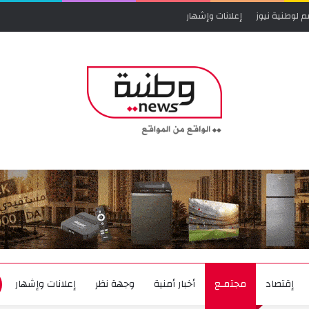
م لوطنية نيوز
إعلانات وإشهار
إقتصاد
مجتمـع
أخبار أمنية
وجهة نظر
إعلانات وإشهار