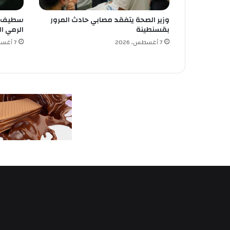
ا
وزير الصحة يتفقد مصابي حادث المرور
سطيف: 
ل
بقسنطينة
الرمي ا
ظ
ل
7 أغسطس، 2026
7 أغسطس، 2026
إ
ل
ى
غ
ا
ي
ة
ا
ل
أ
ح
د