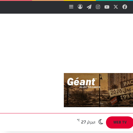
‫X
فيسبوك
‫YouTube
انستقرام
تيلقرام
تسجيل الدخول
إضافة عمود جانبي
27
℃
WEB TV
الجزائر