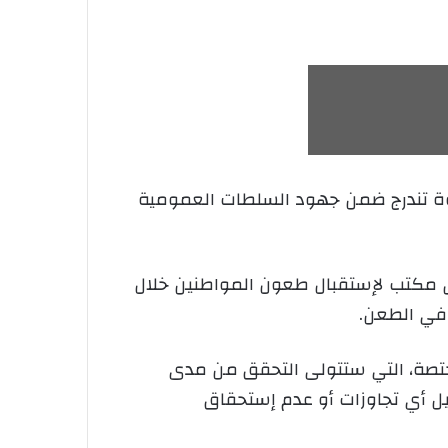
 تضم 473 سكنا عموميا إيجاريا، في خطوة تندرج ضمن جهود السلطات العمومية
يص مكتب لإستقبال طعون المواطنين خلال
في الطعن.
ختصة، التي ستتولى التحقق من مدى
يل أي تجاوزات أو عدم إستحقاق