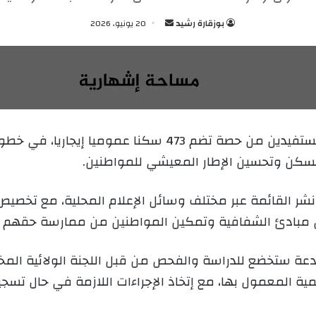
بوزقارة رشيد
أ
20 يونيو، 2026
ر
س
ل
ب
ر
ي
أفرجت دائرة تبسة عن القائمة المؤقتة للمستفيدين من حصة
د
 السكن وتحسين الإطار المعيشي للمواطنين.
ا
إ
ل
نشر القائمة عبر مختلف وسائل الإعلام المحلية، مع تخص
ك
ريس مبادئ الشفافية وتمكين المواطنين من ممارسة حقهم 
ت
ر
عة ستخضع للدراسة والفحص من قبل اللجنة الولائية الم
و
ن
ية المعمول بها، مع إتخاذ الإجراءات اللازمة في حال تسج
ي
ا