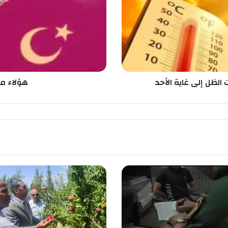
م
ع
ف
ي
ي
ن
م
ن
هؤلاء مع
ا
ل
ف
ي
ز
ا
إ
ل
ى
ت
ر
ك
ي
ا