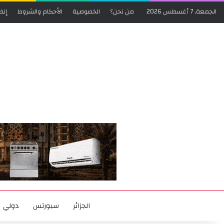
الجمعة, 7 أغسطس 2026
من نحن؟
الخصوصية
الأحكام والشروط
إنض
الجزائر
سبورتس
دولي