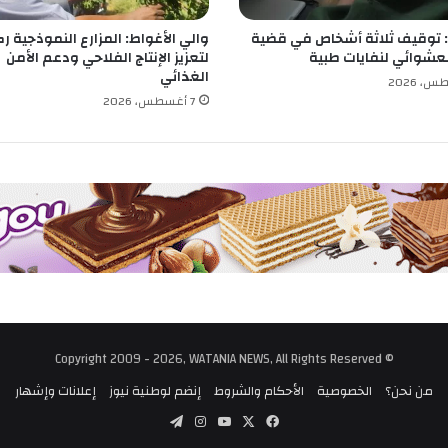
توقيف ثلاثة أشخاص في قضية
والي الأغواط: المزارع النموذجية رك
لعشوائي لنفايات طبية
لتعزيز الإنتاج الفلاحي ودعم الأمن
الغذائي
7 أغسطس، 2026
© Copyright 2009 - 2026, WATANIA NEWS, All Rights Reserved
من نحن؟
الخصوصية
الأحكام والشروط
إنضم لوطنية نيوز
إعلانات وإشهار
‫X
فيسبوك
‫YouTube
انستقرام
تيلقرام