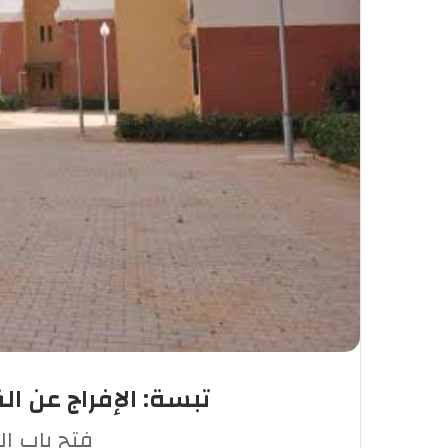
تبسة: الإفراج عن القائمة المؤقتة لـ473 
فتح باب ا