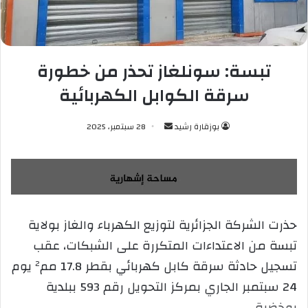
تبسة: سونلغاز تحذر من خطورة
سرقة الكوابل الكهربائية
بوزقارة رشيد
أ
28 سبتمبر، 2025
ر
س
ل
ب
ر
حذرت الشركة الجزائرية لتوزيع الكهرباء والغاز بولاية
ي
تبسة من الاعتداءات المتكررة على الشبكات، عقب
د
ا
تسجيل حادثة سرقة كابل كهربائي بقطر 17.8 مم² يوم
إ
24 سبتمبر الجاري بمركز التحويل رقم 593 ببلدية
ل
بوخضرة.