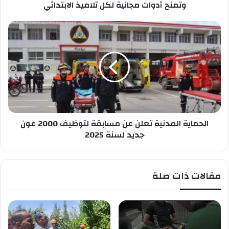
ك
س
وتمنح أدوات مجانية لكل تلاميذ الابتدائي
ط
ح
ا
ق
ل
ن
ح
ت
م
ي
ا
س
ي
ت
ة
ر
ا
ف
ل
ع
الحماية المدنية تعلن عن مسابقة لتوظيف 2000 عون
م
ش
د
جديد لسنة 2025
ع
ن
ا
ي
ر
ة
مقالات ذات صلة
"
ت
ل
ع
ا
ل
ع
ن
ب
ع