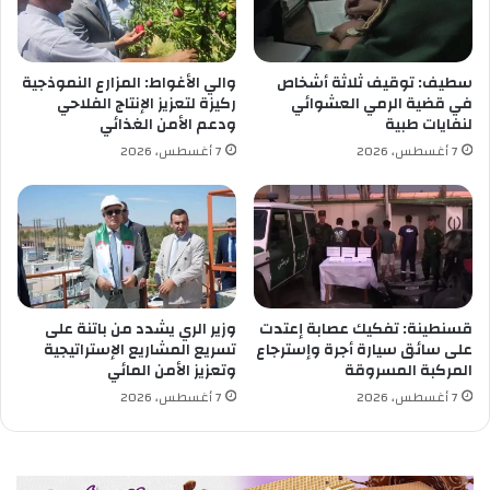
ء
ن
م
م
د
س
ر
ا
سطيف: توقيف ثلاثة أشخاص
والي الأغواط: المزارع النموذجية
س
ب
في قضية الرمي العشوائي
ركيزة لتعزيز الإنتاج الفلاحي
ي
ق
لنفايات طبية
ودعم الأمن الغذائي
"
ة
7 أغسطس، 2026
7 أغسطس، 2026
و
ل
ت
ت
م
و
ن
ظ
ح
ي
أ
ف
د
2
و
0
قسنطينة: تفكيك عصابة إعتدت
وزير الري يشدد من باتنة على
ا
0
على سائق سيارة أجرة وإسترجاع
تسريع المشاريع الإستراتيجية
ت
المركبة المسروقة
وتعزيز الأمن المائي
0
م
ع
7 أغسطس، 2026
7 أغسطس، 2026
ج
و
ا
ن
ن
ج
ي
د