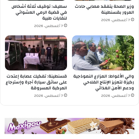
د
وزير الصحة يتفقد مصابي حادث
سطيف: توقيف ثلاثة أشخاص
ا
المرور بقسنطينة
في قضية الرمي العشوائي
ل
لنفايات طبية
7 أغسطس، 2026
أ
7 أغسطس، 2026
ض
ح
ى
ب
م
ق
ر
و
والي الأغواط: المزارع النموذجية
قسنطينة: تفكيك عصابة إعتدت
ز
ركيزة لتعزيز الإنتاج الفلاحي
على سائق سيارة أجرة وإسترجاع
ودعم الأمن الغذائي
المركبة المسروقة
ا
ر
7 أغسطس، 2026
7 أغسطس، 2026
ة
ا
ل
د
ف
ا