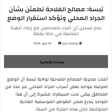
تبسة: مصالح الفلاحة تطمئن بشأن
الجراد المحلي وتؤكد استقرار الوضع
عدم تسجيل أي أضرار بالمحاصيل مع إبقاء أجهزة
المتابعة في حالة يقظة
بوزقارة رشيد
أ
30 مايو، 2026
ر
س
ل
ب
ر
أكدت مديرية المصالح الفلاحية لولاية تبسة أن الوضع
ي
المرتبط بتواجد بعض أسراب الجراد المحلي عبر عدد من
د
ا
المناطق يبقى تحت السيطرة، مشيرة إلى أن هذا
إ
التواجد يندرج ضمن الظواهر الموسمية العادية
ل
المتوقعة خلال هذه الفترة من السنة.
ك