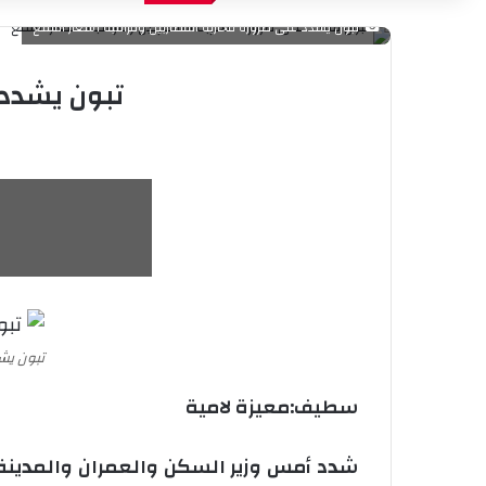
تبون يشدد على ضرورة محاربة المضاربين ومراقبة أسعار السلع
تبون يشدد 
تبون يش
سطيف:معيزة لامية
شدد أمس وزير السكن والعمران والمدينة وزي