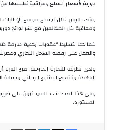
دورية لأسعار السلع ومراقبة تطبيقها من ط
وشدد الوزير خلال اجتماع موسع للإطارات ا
ومعاقبة كل المخالفين مع نشر لوائح دورية 
كما دعا لتسليط “عقوبات ردعية صارمة ضد ا
والعمل على رقمنة السجل التجاري وعصرنته 
ولدى تطرقه للتجارة الخارجية، صرح الوزير أ
الباهظة وتشجيع المنتوج الوطني وحماية ا
وفي هذا الصدد شدد السيد تبون على ضرورة 
المستورد.
فيسبوك
‫X
لينكدإن
شارك عبر الإيميل
طباعة