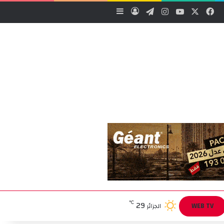
‫X
فيسبوك
‫YouTube
انستقرام
تيلقرام
تسجيل الدخول
إضافة عمود جانبي
29
℃
WEB TV
الجزائر