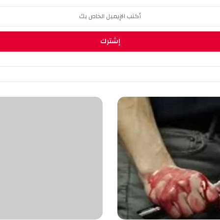
م
س
ل
م
ت
ؤ
ك
د
:
"
أ
ن