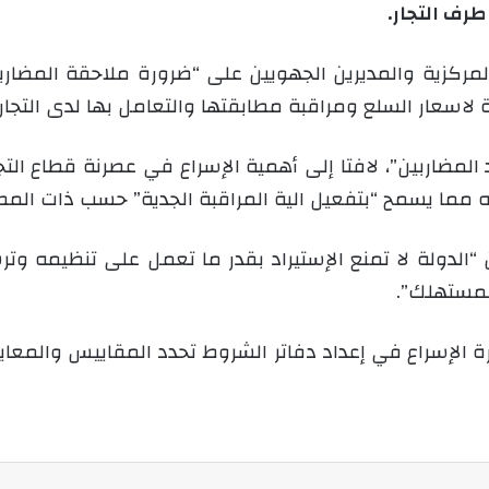
رف التجار.
و
ن
لمركزية والمديرين الجهويين على “ضرورة ملاحقة المضارب
ي
لاسعار السلع ومراقبة مطابقتها والتعامل بها لدى التجار”
ا
لمضاربين”، لافتا إلى أهمية الإسراع في عصرنة قطاع التج
مما يسمح “بتفعيل الية المراقبة الجدية” حسب ذات المص
ن “الدولة لا تمنع الإستيراد بقدر ما تعمل على تنظيمه وت
لمستهلك”.
الإسراع في إعداد دفاتر الشروط تحدد المقاييس والمعايير