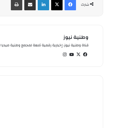
شارك
وطنية نيوز
قناة وطنية نيوز، إخبارية رقمية تابعة لمجمع وطنية ميديا ال
في
‫X
‫You
انس
سب
Tub
تقر
وك
e
ام