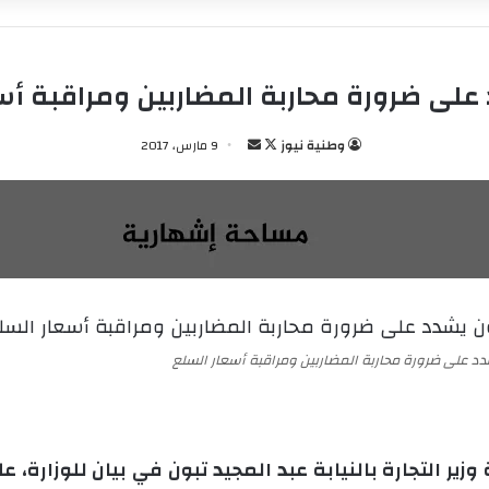
على ضرورة محاربة المضاربين ومراقبة أس
وطنية نيوز
ت
أ
9 مارس، 2017
ا
ر
ب
س
ع
ل
ع
ب
ل
ر
ى
ي
X
د
ا
دد على ضرورة محاربة المضاربين ومراقبة أسعار السلع
إ
ل
ك
ت
ر التجارة بالنيابة عبد المجيد تبون في بيان للوزارة، 
ر