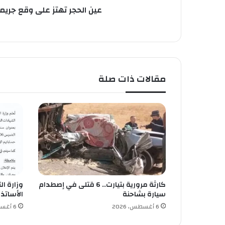
ع
عين الحجر تهتز على وقع جريمة
ل
ى
و
ق
ع
ج
مقالات ذات صلة
ر
ي
م
ة
ق
ت
ل
ن
ك
ر
كارثة مرورية بتيارت.. 6 قتلى في إصطدام
وزارة ال
ا
سيارة بشاحنة
الأساتذة 
ء
6 أغسطس، 2026
6 أغسطس، 2026