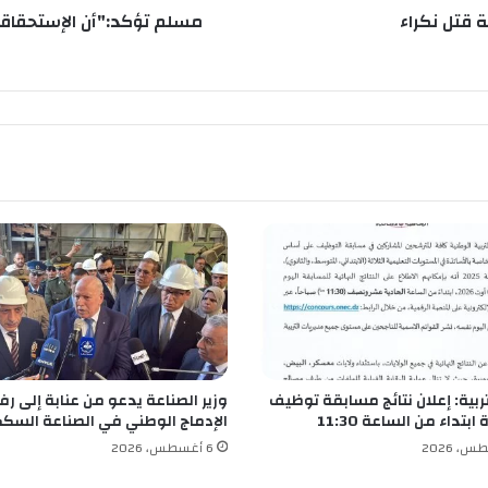
ا
 قتل نكراء
مسلم تؤكد:"أن الإستحقاق
ل
إ
س
ت
ح
ق
ا
ق
ا
ت
ا
ل
م
ق
ب
ل
تربية: إعلان نتائج مسابقة توظيف
وزير الصناعة يدعو من عنابة إلى رف
ة
ابتداء من الساعة 11:30
الإدماج الوطني في الصناعة السك
س
ت
6 أغسطس، 2026
ر