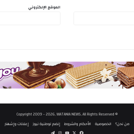
س
الموقع الإلكتروني
ي
ا
س
ي
ة
"
© Copyright 2009 - 2026, WATANIA NEWS, All Rights Reserved
من نحن؟
الخصوصية
الأحكام والشروط
إنضم لوطنية نيوز
إعلانات وإشهار
‫X
فيسبوك
‫YouTube
انستقرام
تيلقرام