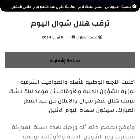
جمعية "سيريوس" لعلم الفلك ترجح إمكانية حلول عيد الفطر يوم الاثنين المقبل
ترقب هلال شوال اليوم
صفية مختاري
أ
8 أبريل، 2024
ر
س
ل
ب
ر
أعلنت اللجنة الوطنية للأهلة والمواقيت الشرعية
ي
لوزارة الشؤون الدينية والأوقاف، أن موعد ليلة الشك
د
ا
لترقب هلال شهر شوال والإعلان عن عيد الفطر
إ
المبارك، سيكون سهرة اليوم الاثنين.
ل
ك
وأوضح المصدر ذاته، أنه وإحياء لهذه السنة المباركة،
ت
ر
سيشرف وزير الشؤون الدينية والأوقاف، يوسف