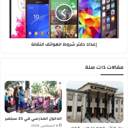
د
ا
د
د
ف
ت
ر
إعداد دفتر شروط الهواتف النقالة
ش
ر
و
ط
مقالات ذات صلة
ا
ل
ه
و
ا
ت
ف
ا
ل
الدخول المدرسي في 21 سبتمبر
ن
8 أغسطس، 2026
ق