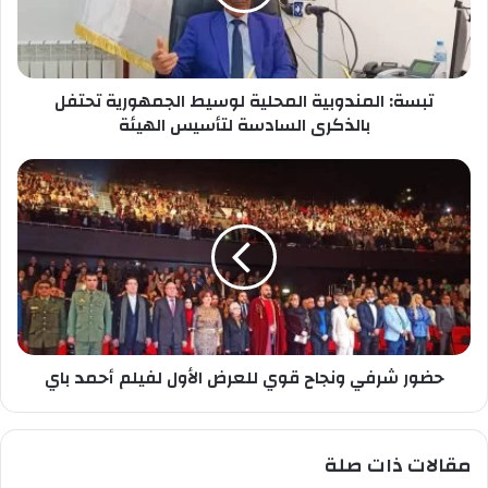
ل
ا
خ
ل
ا
م
ص
ن
ب
تبسة: المندوبية المحلية لوسيط الجمهورية تحتفل
د
ك
و
بالذكرى السادسة لتأسيس الهيئة
ب
ي
ح
ة
ض
ا
و
ل
ر
م
ش
ح
ر
ل
ف
ي
ي
ة
و
ل
حضور شرفي ونجاح قوي للعرض الأول لفيلم أحمد باي
ن
و
ج
س
ا
ي
ح
مقالات ذات صلة
ط
ق