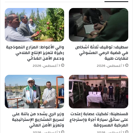
ا
و
ل
ي
ج
ل
م
ل
ه
ع
و
ر
ر
ض
ي
ا
سطيف: توقيف ثلاثة أشخاص
والي الأغواط: المزارع النموذجية
ة
ل
في قضية الرمي العشوائي
ركيزة لتعزيز الإنتاج الفلاحي
ت
أ
لنفايات طبية
ودعم الأمن الغذائي
ح
و
7 أغسطس، 2026
7 أغسطس، 2026
ت
ل
ف
ل
ل
ف
ب
ي
ا
ل
ل
م
ذ
أ
ك
ح
قسنطينة: تفكيك عصابة إعتدت
وزير الري يشدد من باتنة على
ر
م
على سائق سيارة أجرة وإسترجاع
تسريع المشاريع الإستراتيجية
ى
المركبة المسروقة
وتعزيز الأمن المائي
د
ا
ب
7 أغسطس، 2026
7 أغسطس، 2026