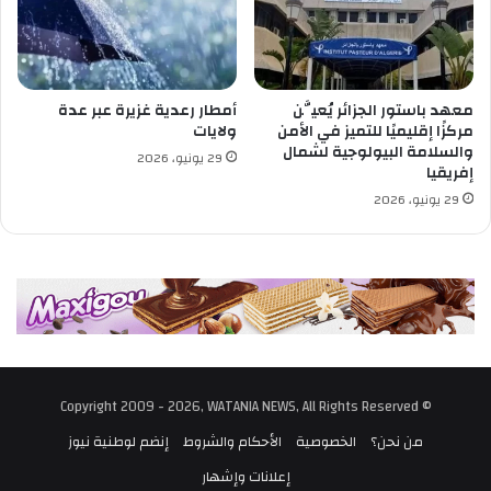
ا
ج
ئ
ي
ن
معهد باستور الجزائر يُعيَّن
أمطار رعدية غزيرة عبر عدة
ض
مركزًا إقليميًا للتميز في الأمن
ولايات
م
والسلامة البيولوجية لشمال
29 يونيو، 2026
إفريقيا
ن
أ
29 يونيو، 2026
ك
ب
ر
إ
ص
ل
ا
ح
ا
© Copyright 2009 - 2026, WATANIA NEWS, All Rights Reserved
ت
من نحن؟
الخصوصية
الأحكام والشروط
إنضم لوطنية نيوز
ل
ج
إعلانات وإشهار