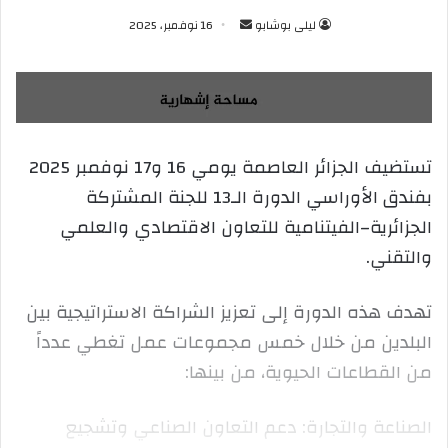
ليلى بوشابو
أ
16 نوفمبر، 2025
ر
س
ل
ب
ر
تستضيف الجزائر العاصمة يومي 16 و17 نوفمبر 2025
ي
بفندق الأوراسي الدورة الـ13 للجنة المشتركة
د
ا
الجزائرية–الفيتنامية للتعاون الاقتصادي والعلمي
إ
والتقني.
ل
ك
تهدف هذه الدورة إلى تعزيز الشراكة الاستراتيجية بين
ت
ر
البلدين من خلال خمس مجموعات عمل تغطي عدداً
و
من القطاعات الحيوية، من بينها:
ن
ي
الصناعة والتجارة: دعم التعاون الصناعي وتشجيع
ا