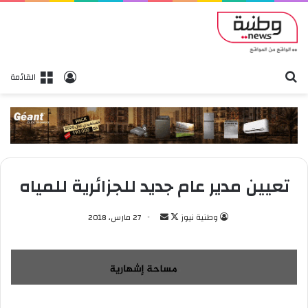
بحث
تسجيل الدخول
القائمة
تعيين مدير عام جديد للجزائرية للمياه
وطنية نيوز
ت
أ
27 مارس، 2018
ا
ر
ب
س
ع
ل
ع
ب
ل
ر