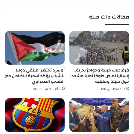
ج
ل
ا
م
مقالات ذات صلة
ت
ع
ا
ا
ل
ل
ح
ي
ر
ا
ا
ل
ر
و
ة
ز
ب
ي
فرقاطات حربية وحواجز بحرية..
أوسرد تحتضن ملتقى دوليا
د
ر
إسبانيا تفرض طوقا أمنيا مشددا
للشباب يؤكد أهمية التضامن مع
ا
ا
حول سبتة ومليلية
الشعب الصحراوي
ي
ل
7 أغسطس، 2026
7 أغسطس، 2026
ة
س
م
ا
ن
ب
ا
ق
ل
ا
أ
ل
ر
ب