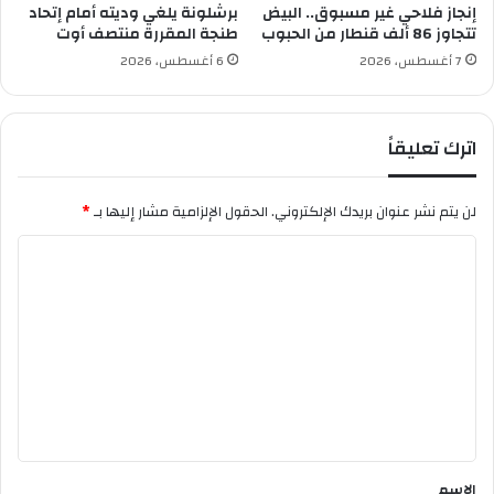
ب
ش
إنجاز فلاحي غير مسبوق.. البيض
برشلونة يلغي وديته أمام إتحاد
ع
ي
تتجاوز 86 ألف قنطار من الحبوب
طنجة المقررة منتصف أوت
ا
ر
7 أغسطس، 2026
6 أغسطس، 2026
ء
م
ص
ي
اترك تعليقاً
ط
ف
ى
لن يتم نشر عنوان بريدك الإلكتروني.
الحقول الإلزامية مشار إليها بـ
*
ا
ل
ت
ع
ل
ي
ق
*
الاسم