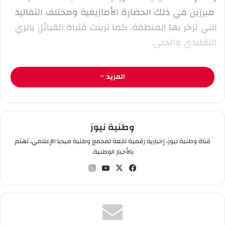
ر
مبرزين في ذلك الحضارة الأمازيغية ومختلف التقاليد
و
التي تزخر بها المنطقة، كما تزينت فتياة القبائل بالزي
ن
التقليدي والحلي.
ي
ا
تغمين حميدة
المزيد
تصوير شرفة وفيق
وطنية نيوز
قناة وطنية نيوز، إخبارية رقمية تابعة لمجمع وطنية ميديا الإعلامي، تهتم
بالأخبار الوطنية.
في
‫X
‫You
انس
سب
Tub
تقر
وك
e
ام