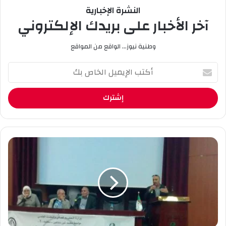
النشرة الإخبارية
آخر الأخبار على بريدك الإلكتروني
وطنية نيوز... الواقع من المواقع
أ
ك
ت
ب
ا
ل
إ
ي
ا
م
ل
ي
م
ل
ل
ا
ت
ل
ق
خ
ى
ا
ا