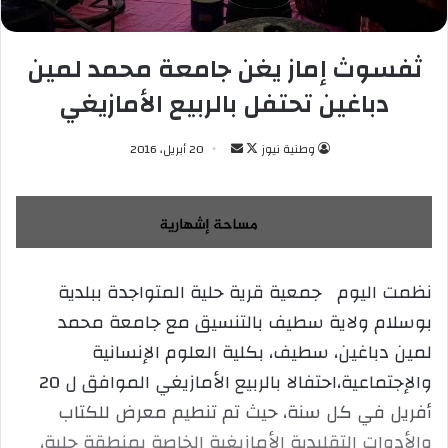
ثفسوث إماز يغن جامعة محمد لمين
دباغين تحتفل بالربيع الأمازيغي
وطنية نيوز
ت
أ
20 أبريل، 2016
ا
ر
ب
س
ع
ل
ع
ب
ل
ر
نظمت اليوم جمعية قرية حلية المتواجدة ببلدية
ى
ي
بوسلام ولاية سطيف بالتنسيق مع جامعة محمد
X
د
ا
لمين دباغين، سطيف، بكلية العلوم الإنسانية
إ
والإجتماعية،احتفالا بالربيع الأمازيغي الموافق ل 20
ل
أفريل في كل سنة، حيث تم تنطيم معرض للكتاب
ك
والأدوات التقليدية الأمازيغية الخاصة بمنطقة حلية،
ت