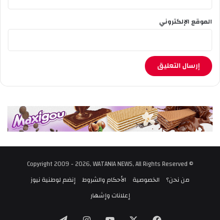
الموقع الإلكتروني
© Copyright 2009 - 2026, WATANIA NEWS, All Rights Reserved
من نحن؟
الخصوصية
الأحكام والشروط
إنضم لوطنية نيوز
إعلانات وإشهار
‫X
فيسبوك
‫YouTube
انستقرام
تيلقرام