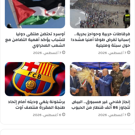
ر
س
ة
ة
ع
ب
ل
ا
م
ل
فرقاطات حربية وحواجز بحرية..
أوسرد تحتضن ملتقى دوليا
ا
م
إسبانيا تفرض طوقا أمنيا مشددا
للشباب يؤكد أهمية التضامن مع
ل
ه
حول سبتة ومليلية
الشعب الصحراوي
ن
ر
7 أغسطس، 2026
7 أغسطس، 2026
ف
ج
س
ا
ف
ن
ي
ا
ا
ل
ل
د
ج
و
ز
ل
إنجاز فلاحي غير مسبوق.. البيض
برشلونة يلغي وديته أمام إتحاد
ا
ي
تتجاوز 86 ألف قنطار من الحبوب
طنجة المقررة منتصف أوت
ئ
ل
7 أغسطس، 2026
6 أغسطس، 2026
ر
ل
ف
ي