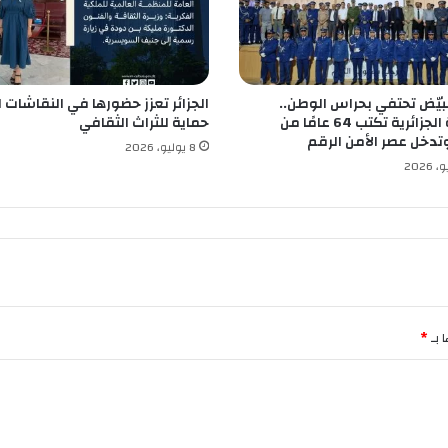
ئ
ر
و
ف
ر
البيّض تحتفي بحراس الوطن..
الجزائر تعزز حضورها في النقاشات ا
ن
الشرطة الجزائرية تكتب 64 عامًا من
حماية للثراث الثقافي
س
وتدخل عصر الأمن الرقم
ا
8 يوليو، 2026
 بـ
*