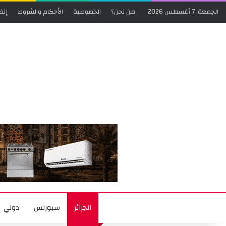
الجمعة, 7 أغسطس 2026
من نحن؟
الخصوصية
الأحكام والشروط
إنض
الجزائر
سبورتس
دولي