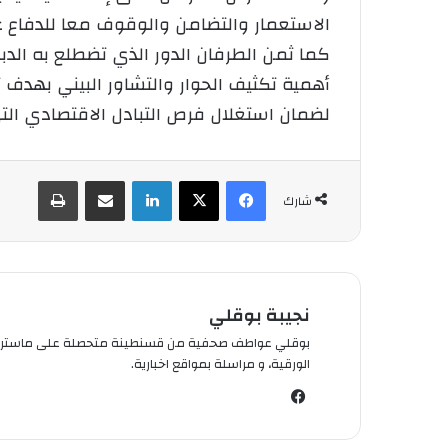
الاستعمار والتضامن والوقوف معا للدفاع عن
كما ثمن الطرفان الدور الذي تضطلع به الدب
أهمية تكثيف الحوار والتشاور البيني بهدف ت
لضمان استغلال فرص التبادل الاقتصادي التي 
فيسبوك
‫X
لينكدإن
شارك عبر الإيميل
طباعة
شارك
نجيبة بوقلي
الورقية، و مراسلة بمواقع اخبارية.
في
سب
وك