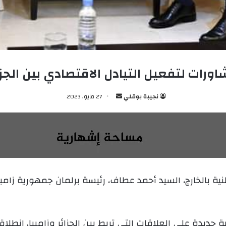
ورات لتفعيل التيادل الاقتصادي بين الجزائ
نجيبة بوقلي
أ
27 مايو، 2023
ر
س
ل
ب
ر
ي
نية بالخارج، السيد أحمد عطاف، رئيسة برلمان جمهورية زامب
د
ا
إ
ل
ديدة على العلاقات التي تربط بين الجزائر وزامبيا، انطلا