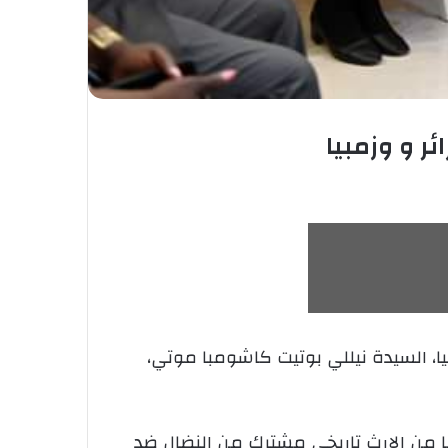
ر و وزمبيا
يا، السيدة نيللي بوتيت كاشومبا موتي،
قا من الإرث تاريخي مشترك من النضال ضد