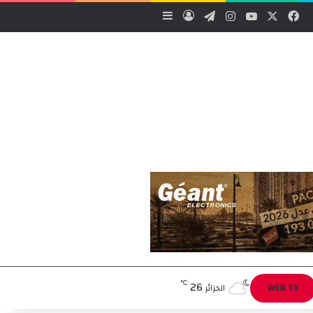
‫X
فيسبوك
‫YouTube
انستقرام
تيلقرام
تسجيل الدخول
إضافة عمود جانبي
26
℃
WEB TV
الجزائر