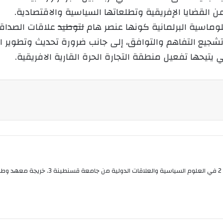
ك
 القضايا الإفريقية وتطلعاتها السياسية والاقتصادية.
ت
لوماسية البرلمانية كونها عنصر هام
لتوطيد
علاقات الصداقة 
ر
و
شجيع التفاهم والتوافق، إلى جانب ضرورة تحديث وتطوير الإط
ن
يتيحها تفعيل منطقة التجارة الحرة القارية الافريقية.
ي
ا
بوقلي عواطف صحفية من قسنطينة متحصلة على م