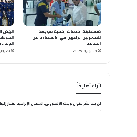
ل
ا
ي
ة
س
قسنطينة: خدمات رقمية موجهة
البيّض 
ك
للمغتربين الراغبين في الاستفادة من
ي
التقاعد
الوفاء 
ك
28 يوليو، 2026
23 يوليو، 2026
د
ة
اترك تعليقاً
لن يتم نشر عنوان بريدك الإلكتروني.
الحقول الإلزامية مشار إليها
ا
ل
ت