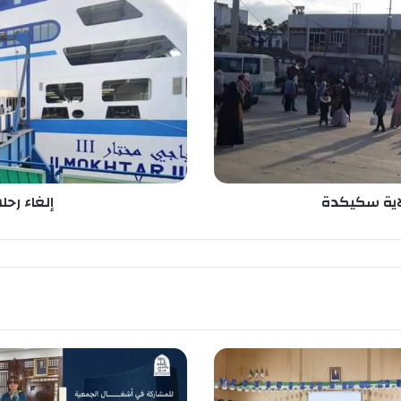
غ
ا
ء
ر
ح
ل
ا
ت
ب
ح
ر
لاية سكيكدة
إلغاء رحلا
ي
ة
ب
ي
ن
ا
ل
ج
ز
ا