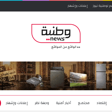
م لوطنية نيوز
إعلانات وإشهار
إقتصاد
مجتمـع
أخبار أمنية
وجهة نظر
إعلانات وإشهار