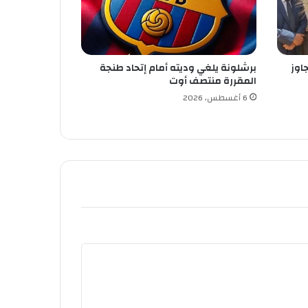
اوز
برشلونة يلغي وديته أمام إتحاد طنجة
المقررة منتصف أوت
6 أغسطس، 2026