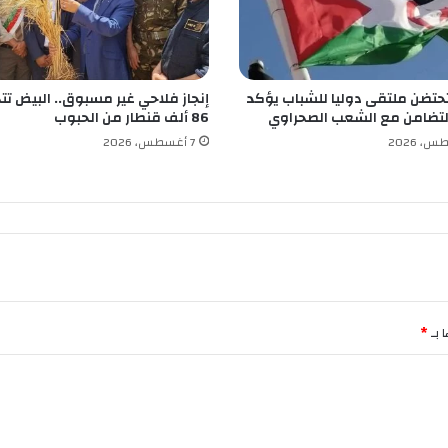
م
ع
ا
ل
حتضن ملتقى دوليا للشباب يؤكد
إنجاز فلاحي غير مسبوق.. البيض تتج
ل
لتضامن مع الشعب الصحراوي
86 ألف قنطار من الحبوب
ا
ع
7 أغسطس، 2026
ب
ي
ن
ا
ل
ج
د
د
 بـ
*