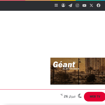
‫X
فيسبوك
‫YouTube
انستقرام
تيلقرام
تسجيل الدخول
إضافة عمود جانبي
26
℃
WEB TV
الجزائر