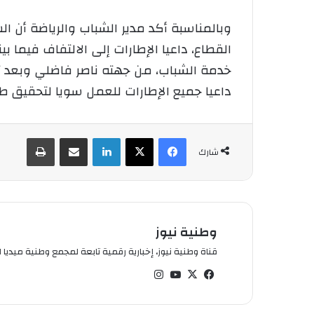
وبالمناسبة أكد مدير الشباب والرياضة أن ا
القطاع، داعيا الإطارات إلى الالتفاف فيما
خدمة الشباب، من جهته ناصر فاضلي وبعد ت
داعيا جميع الإطارات للعمل سويا لتحقيق ط
فيسبوك
‫X
لينكدإن
شارك عبر الإيميل
طباعة
شارك
وطنية نيوز
قناة وطنية نيوز، إخبارية رقمية تابعة لمجمع وطنية ميديا ال
في
‫X
‫You
انس
سب
Tub
تقر
وك
e
ام