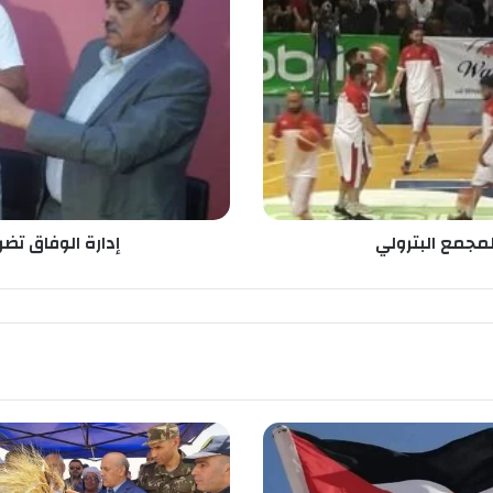
ا
ر
ة
ا
ل
و
ف
ا
ق
ت
ض
لمجمع البترولي
إدارة الوفاق تضر
ر
ب
ب
ي
د
م
ن
ح
د
ي
د