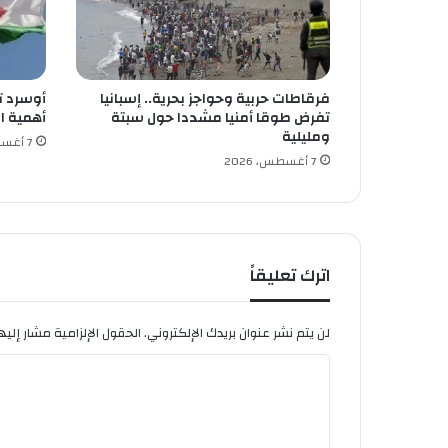
ا
ل
م
ج
فرقاطات حربية وحواجز بحرية.. إسبانيا
أوسرد ت
م
تفرض طوقا أمنيا مشددا حول سبتة
أهمية ا
ع
ومليلية
ا
7 أغسطس، 2026
7 أغسطس، 2026
ل
ب
ت
ر
و
ل
اترك تعليقاً
ي
لن يتم نشر عنوان بريدك الإلكتروني.
الحقول الإلزامية مشار إليها
ا
ل
ت