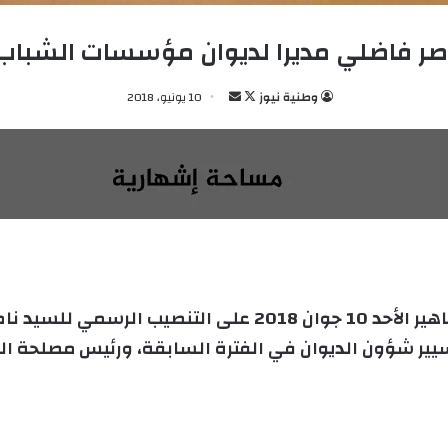
صر فاضلي مديرا لديوان مؤسسات الشب
وطنية نيوز
ت
أ
10 يونيو، 2018
ا
ر
ب
س
ع
ل
ع
ب
ل
ر
ى
ي
X
د
ا
إ
أشرف مدير الشباب والرياضة السيد عزيز طاهير الأحد 10 جوان
ل
ير شؤون الديوان في الفترة السابقة، ورئيس مصلحة الش
ك
ت
ر
و