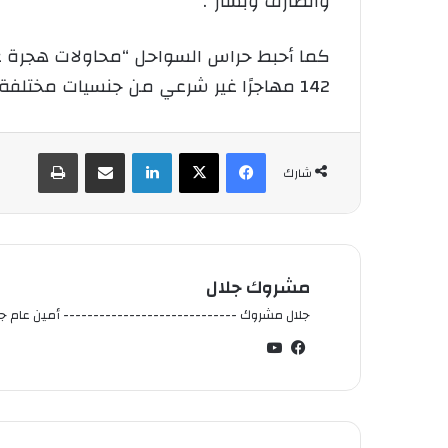
والطارف وبشار”.
142 مهاجرًا غير شرعي من جنسيات مختلفة عبر التراب الوطني”.
فيسبوك
‫X
لينكدإن
شارك عبر الإيميل
طباعة
شارك
مشروك جلال
جلال مشروك ----------------------------- أمين عام جم
فيسبوك
‫YouTube