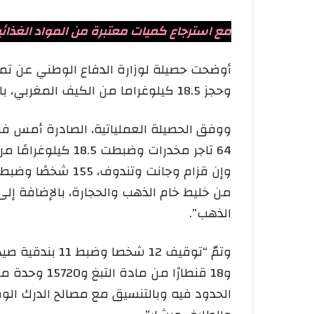
مع استرجاع كميات معتبرة من المواد الغذائ
وحجز 18.5 كيلوغراما من الكيف المغربي، بالتزامن مع إيقاف خمسة داعمين للجماعات الإرهابية في عمليات منفصلة عبر التراب الوطني.
ووفق الحصيلة العملياتية، الصادرة أمس ف
من خليط خام الذهب والحجارة، بالإضافة إ
الذهب”.
و18 قنطارًا