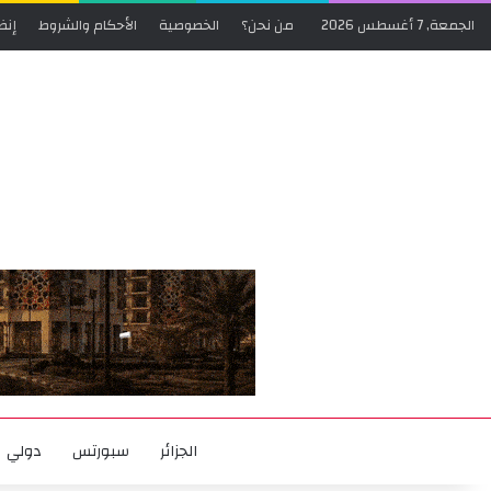
الجمعة, 7 أغسطس 2026
من نحن؟
الخصوصية
الأحكام والشروط
إنض
الجزائر
سبورتس
دولي