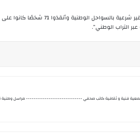
كما أحبط حراس السواحل “محاولات هجرة غير
عية فنية و ثقافية كاتب صحفي ------------------------------ مراسل وطنية نيو