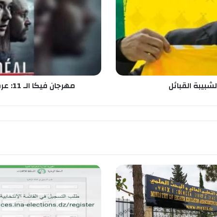
فيلم
“المريض
المثالي”
أمام
الجمهور
شبيبة القبائل
مهرجان فيكا الـ 11: عرض فيلم “المريض المثالي” أمام الجمهور