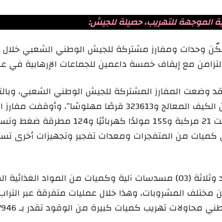
ية الموجهة للتهريب، حصيلة للجيش:
قد وضعت المفارز المشتركة للجيش الوطني الشعبي، وبالت
64 تاجر مخدرات وضبطت 18.5 كيلوغرامًا من الكيف المعالج و13
لى كميات من المتفجرات ومعدات تفجير وتجهيزات أخرى تس
 من مادة التبغ و15720 وحدة من مختلف المشروبات، وهذا خلال عمليات متفر