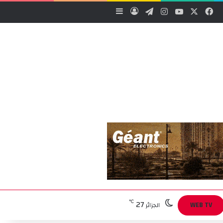
‫X
فيسبوك
‫YouTube
انستقرام
تيلقرام
تسجيل الدخول
إضافة عمود جانبي
27
℃
WEB TV
الجزائر