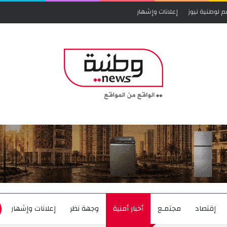
م لوطنية نيوز
إعلانات وإشهار
إقتصاد
مجتمـع
أخبار أمنية
وجهة نظر
إعلانات وإشهار