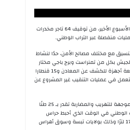
أوضحت حصيلة لوزارة الدفاع الوطني عن تمكّن وحدات ومفارز مشتركة للجيش الوطني الشعبي خلال الأسبوع الأخير، من توقيف 64 تاجر مخدرات
نسيق مع مختلف مصالح الأمن، حدًا لنشاط
3236 قرصًا مهلوسًا”، وأوقفت مفارز الجيش بكل من تمنراست وبرج باجي مختار
وإن قزام وجانت وتندوف، 155 شخصًا وضبطت 21 مركبة و155 مولدًا كهربائيًا و124 مطرقة ضغط وتسعة أجهزة للكشف عن المعادن و15 قنطارا
تعمل في عمليات التنقيب غير المشروع عن
وتمّ “توقيف 12 شخصا وضبط 11 بندقية صيد وثلاثة (03) مسدسات آلية وكميات من المواد الغذائية الموجهة للتهريب والمضاربة تقدر بـ 25 طنًا
قة عبر التراب الوطني في الوقت الذي أحبط حراس
الحدود فيه وبالتنسيق مع مصالح الدرك الوطني محاولات تهريب كميات كبيرة من الوقود تقدر بـ 17946 لترًا وذلك بولايات تبسة وسوق أهراس