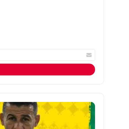
أكتب
الإيميل
الخاص
بك
تعيين
ميلود
حمدي
مدربا
جديدا