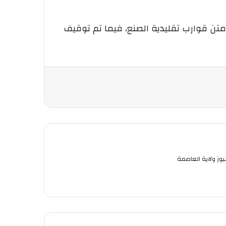
 شرعية بالسواحل الوطنية وأنقذوا 71 شخصًا كانوا على متن قوارب تقليدية الصنع، فيما تم توقيف
ز ولاية العاصمة