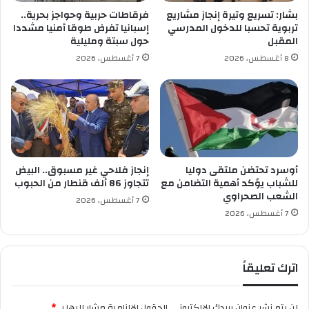
م
ى
بشار: تسريع وتيرة إنجاز مشاريع
فرقاطات حربية وحواجز بحرية..
ؤ
ا
تربوية تحسبا للدخول المدرسي
إسبانيا تفرض طوقا أمنيا مشددا
س
ل
المقبل
حول سبتة ومليلية
س
6
8 أغسطس، 2026
7 أغسطس، 2026
ة
3
ل
ت
أ
س
ي
س
ا
أوسرد تحتضن ملتقى دوليا
إنجاز فلاحي غير مسبوق.. البيض
ل
للشباب يؤكد أهمية التضامن مع
تتجاوز 86 ألف قنطار من الحبوب
الشعب الصحراوي
ش
7 أغسطس، 2026
ر
7 أغسطس، 2026
ط
ة
ا
اترك تعليقاً
ل
ج
ز
لن يتم نشر عنوان بريدك الإلكتروني.
الحقول الإلزامية مشار إليها بـ
*