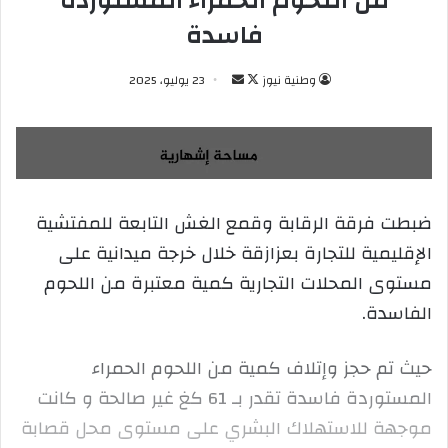
من اللحوم الحمراء المستوردة
فاسدة
وطنية نيوز
ت
أ
23 يوليو، 2025
ا
ر
ب
س
ع
ل
ع
ب
ل
ر
ضبطت فرقة الرقابة وقمع الغش التابعة للمفتشية
ى
ي
الإقليمية للتجارة بعزازقة خلال خرجة ميدانية على
X
د
ا
مستوى المحلات التجارية كمية معتبرة من اللحوم
إ
الفاسدة.
ل
ك
حيث تم حجز وإتلاف كمية من اللحوم الحمراء
ت
ر
المستوردة فاسدة تقدر بـ 61 كغ غير صالحة و كانت
و
موجهة للاستهلاك البشري على مستوى محل قصابة
ن