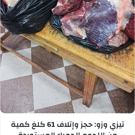
تيزي وزو: حجز وإتلاف 61 كلغ كمية