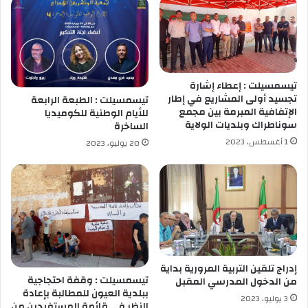
ق
آ
ي
خ
غ
ر
ر
ي
ق
ن
ب
ف
تيسمسيلت : إعطاء إشارة
و
ي
تجسيد أولى المشاريع في إطار
تيسمسيلت : الطبعة الرابعة
ا
ح
الإتفافية المبرمة بين مجمع
للأيام الوطنية للكوميديا
د
ا
سوناطراك وبلديات الولاية
الساخرة
ي
د
1 أغسطس، 2023
20 يوليو، 2023
ح
ث
م
ي
ا
ن
م
م
م
ن
ل
ف
و
ص
ا
ل
ن
ي
إدراج تلقين التربية المرورية بداية
تيسمسيلت : وقفة احتجاجية
ن
من الدخول المدرسي المقبل
ببلدية العيون للمطالبة بإعادة
ب
3 يوليو، 2023
النظر في قائمة المستفيدين من