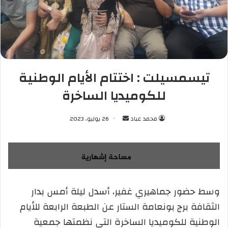
تيسمسيلت : اختتام الأيام الوطنية
للكوميديا الساخرة
محمد عباد
أ
26 يوليو، 2023
ر
س
ل
ب
ر
وسط حضور جماهيري غفير، أسدل ليلة أمس بدار
ي
الثقافة برج بونعامة الستار عن الطبعة الرابعة للأيام
د
ا
الوطنية للكوميديا الساخرة التي نظمتها جمعية