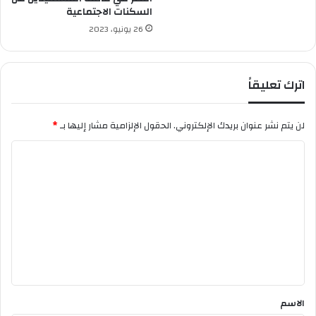
س
السكنات الاجتماعية
ي
26 يونيو، 2023
د
ي
ب
ل
اترك تعليقاً
ع
ب
ا
لن يتم نشر عنوان بريدك الإلكتروني.
الحقول الإلزامية مشار إليها بـ
*
س
ا
ل
ت
ع
ل
ي
ق
*
الاسم