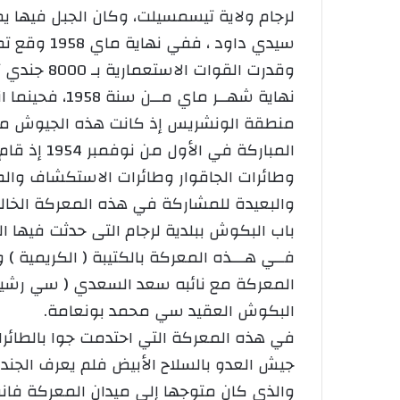
لرجام ولاية تيسمسيلت، وكان الجبل فيها يم
نهاية شهــر 
منطقة الونشريس إذ كانت هذه الجيوش متكو
وطائرات الجاقوار وطائرات الاستكشاف والطائ
والبعيدة للمشاركة في هذه المعركة الخا
باب البكوش ببلدية لرجام التى حدثت فيها ا
فــي هـــذه المعركة بالكتيبة ( الكريمي
المعركة ​مع نائبه سعد السعدي ( سي رشيد
البكوش العقيد سي محمد بونعامة.
في هذه المعركة التي احتدمت جوا بالطائرا
جيش العدو بالسلاح الأبيض فلم يعرف الجن
والذي كان متوجها إلى ميدان المعركة فانف