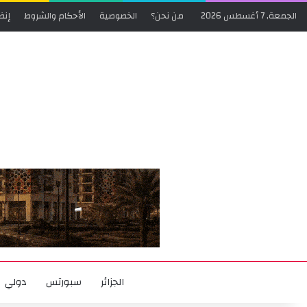
الجمعة, 7 أغسطس 2026
من نحن؟
الخصوصية
الأحكام والشروط
إنض
الجزائر
سبورتس
دولي