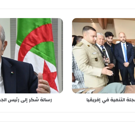
ر
س
ا
ل
ة
ش
ك
ر
إ
ل
ى
ر
ئ
جلة التنمية في إفريقيا
رسالة شكر إلى رئيس الجم
ي
س
ا
ل
ج
م