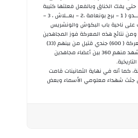
 حتي يفك الخناق وبالفعل فعلتها كتيبة
الحميدية بقيادة محمد الغول ( سي سليمان ) إذ وزعت هــذه الكتيبة قواتها عـلى خمـس مــراكــز للعــدو ( 1 – برج بونعامة ،2 – بعــلاش ، 3 –
صار المضروب على ناحية باب البكوش والونشريس
 ومن نتائج هذه المعركة فوز المجاهدين
على العدو وبث الرعب والفزع والهلع بين صفوفه وعلى ذلك كانت خسائرالعدو الفرنسي في هذه المعركة ( 600) جندي قتيل من بينهم (33)
ضابط برتب مختلفة ( 15 ) منهم مسجلون بوثيقة رسمية ببلدية لرجام، أما خسائر جيش التحرير فقد إستشهد منهم 360 بين أعضاء مجاهدين
تاريخية.
ي كل سنة، كما أنه في نهاية الثمانينات قامت
ان معركة باب البكوش، وتم جمع رفات أكثر من 1240 شهيد بها، بين جثث شهداء معلومي الأسماء وبعض