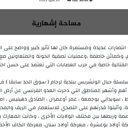
ر
س
ل
ب
ر
ي
انتصارات عديدة ومستمرة كان لها تأثير كبير وواضح على ا
د
م، وكمائن خاطفة ،وعمليات تصفية الخونة والمتعاونين مع 
ا
إ
لقتالية خاصة في حرب العصابات التي تعتمد على حسن اختيا
ل
ك
سلة جبال الونشريس ببلدية لرجام ( سوق الحد سابقا ) في
ت
بعد مسافة حوالي 30 كلم، من أهم وأشهر المناطق التي دحرت العدو الفرنسي
ر
و
اط ، سويداني بوجمعة ، عمر أوعمران ، الصادق دهيليس ، امح
ن
ة، وأثبتوا قدرتهم على التصدي للاستعمار في الريف والمدن 
ي
ة وربطها بين مختلف الولايات الأخرى ، وكانت المعارك به
ا