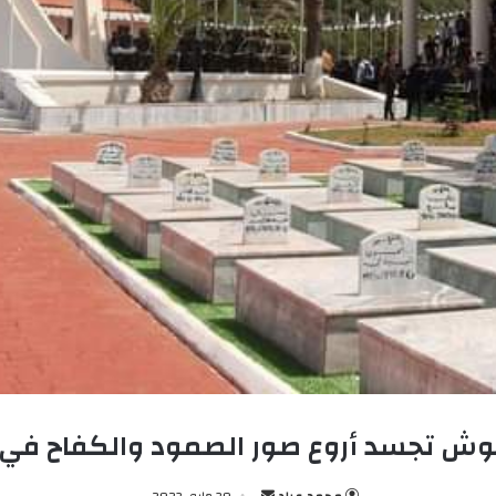
 تجسد أروع صور الصمود والكفاح في تاري
محمد عباد
أ
30 مايو، 2023