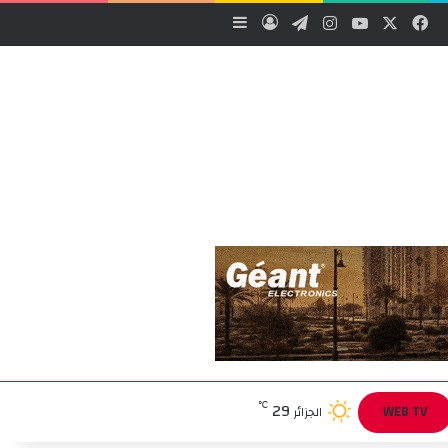
‫X
فيسبوك
‫YouTube
انستقرام
تيلقرام
تسجيل الدخول
إضافة عمود جانبي
29
℃
WEB TV
الجزائر