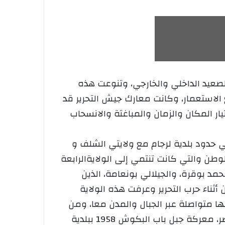
لصعيد الداخلي والخارجي، وتنوعت هذه
الاستعمار، وكانت معارك جيش التحرير قد
ر المكان والزمان والمباغتة والانسحاب
 حدود بلدية لرجام مع ولايتي الشلف و
 عن أرض الوطن والتي كانت تنتمي إلى الولايةالرابعة
مد بوقرة، والجيلالي بونعامة، الذين
أثناء حرب التحرير وعرفت هذه الولاية
ا متواصلة عبر الجبال والمدن معا، ومن
تلك المعارك نذكر معركة جبل بوزقزة، معركة أولاد بوعشرة ، معركة أولاد سنان، معركة الكاف الأخضر، معركة جبل باب البكوش 1958 ببلدية