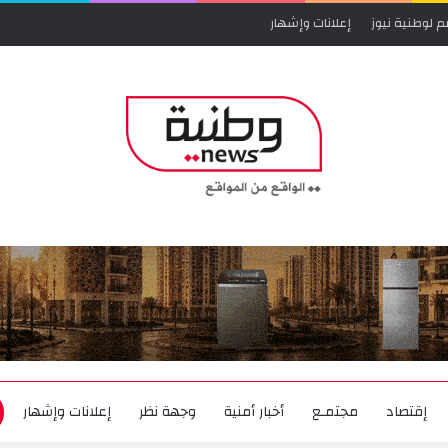
م لوطنية نيوز
إعلانات وإشهار
إقتصاد
مجتمـع
أخبار أمنية
وجهة نظر
إعلانات وإشهار