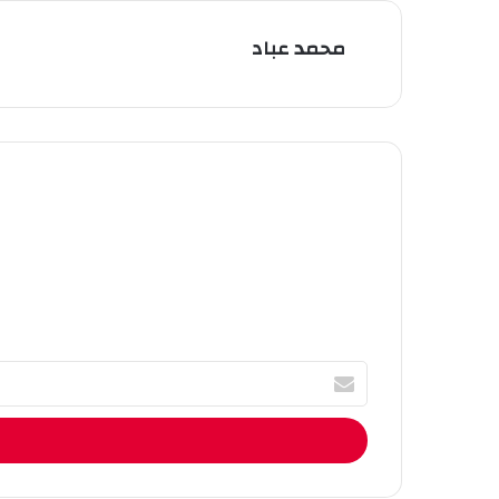
محمد عباد
أ
ك
ت
ب
ا
ل