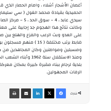
أغصان الأشجار أشلاء ، وامام الحصار الذي 
سيدي عابد ، 4 –
وكانت نتائج هذا الهجوم جد إجابية على مع
ومسبلين ومواطنين وكان المجاهدين من كتيبة ا
ومنذ الاستقلال سنة 
الرفات المجهولين.
فيسبوك
‫X
لينكدإن
شارك عبر الإيميل
طباعة
شارك