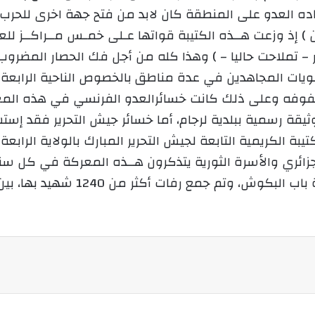
قاده العدو على المنطقة كان لابد من فتح جهة اخرى للحرب
 سوق الحد ، 5 – مركز الصار – تملاحت حاليا – ) وهذا كله من أجل فك الح
نويات المجاهدين في عدة مناطق بالخصوص الناحية الرابعة
لكريمية التابعة لجيش التحرير المبارك بالولاية الرابعة ال
1962 وأبناء الشعب الجزائري والأسرة الثورية يتذكرون هــذه المعركة ف
بلدية لرجام ببناء مقبرة كبيرة بمك