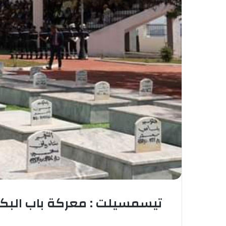
تيسمسيلت : معركة باب البكوش