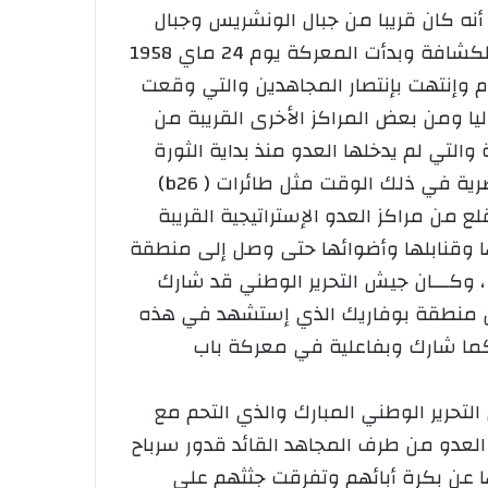
أنه كان قريبا من جبال الونشريس وجبال
سيدي داود ، ففي نهاية ماي 1958 وقع تمشيط القوات الاستعمارية للناحية معتمدة على الطائرات الكشافة وبدأت المعركة يوم 24 ماي 1958
قوات الاستعمارية بـ 8000 جندي تعززهم الطائرات المقاتلة والعمودية ودامت المعركة 3 أيام وإنتهت بإنتصار المجاهدين والتي وقعت
 الشلف حاليا ومن بعض المراكز الأخرى القريبة من
تي لم يدخلها العدو منذ بداية الثورة
المباركة في الأول من نوفمبر 1954 إذ قام العدو بمسح وتمشيط المنطقة مدججا بأنواع الأسلحةالعصرية في ذلك الوقت مثل طائرات ( b26)
 من مراكز العدو الإستراتيجية القريبة
 وقنابلها وأضوائها حتى وصل إلى منطقة
، وكـــان جيش التحرير الوطني قد شارك
 من منطقة بوفاريك الذي إستشهد في هذه
كما شارك وبفاعلية في معركة باب
لتحرير الوطني المبارك والذي التحم مع
لعدو من طرف المجاهد القائد قدور سرباح
ا عن بكرة أبائهم وتفرقت جثثهم على