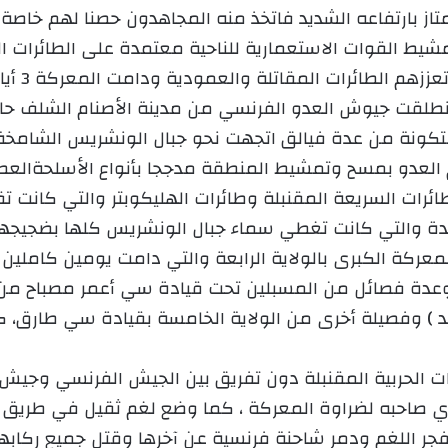
تاز بارتفاعه الشديد فاتخذ منه المجاهدون حصنا لهم خاصة 
وقدرت ال
ماي مــن سنة 1958، فحينما انطلقت جيوش العدو الفرنسي من مدينة الأصنام
نة من عدة فيالق اتجهت نحو جبال الونشريس الشامخة وال
رات السريعة المقنبلة وطائرات الهليكوبتر والتي كانت تقلع
لدة والتي كانت تغطي سماء جبال الونشريس كلها بضجيجها
لمعركة الكبرى بالولاية الرابعة والتي دامت يومين كاملين 
ة ) وعدة فصائل من المسبلين تحت قيادة سي أعمر مصباح
 ) وفصيلة أخرى من الولاية الخامسة بقيادة سي طارق، 
ت الحربية المقنبلة دون تفريق بين الجيش الفرنسي وجيش ا
دي صاحبه لضراوة المعركة ، كما وضع لغم ثقيل في طريق ا
جر اللغم ودمر شاحنة فرنسية عن آخرها وقتل جميع ركابه