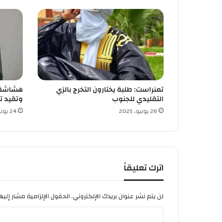
ز
ا
ئ
ر
.
.
و
ي
تمنراست: طلبة يختارون التخرج بالزي
هشاشة 
و
التقليدي للجنوب
وتقيد ت
ج
ه
26 يونيو، 2025
24 يونيو، 2025
ت
ح
ذ
ي
ر
اترك تعليقاً
اً
ل
ت
لن يتم نشر عنوان بريدك الإلكتروني.
الحقول الإلزامية مشار إليها
و
ا
ن