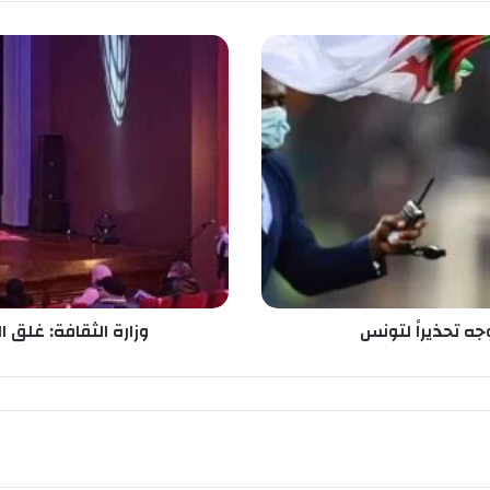
و
ز
ا
ر
ة
ا
ل
ث
ق
ا
ف
ة
:
جه تحذيراً لتونس
وزارة الثقافة: غلق ا
غ
ل
ق
ا
ل
م
ر