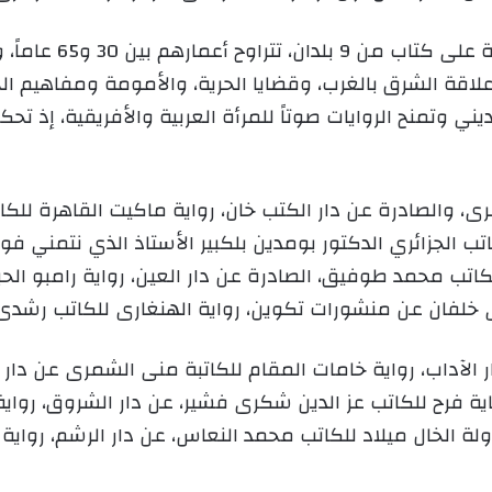
ك
ت
شملت القائمة الطويلة
ر
علاقة الشرق بالغرب، وقضايا الحرية، والأمومة ومفاهيم الج
و
ن
ني وتمنح الروايات صوتاً للمرأة العربية والأفريقية، إذ ت
ي
ا
أغرى، والصادرة عن دار الكتب خان، رواية ماكيت القاهرة لل
 الجزائري الدكتور بومدين بلكبير الأستاذ الذي نتمني فوزه
اتب محمد طوفيق، الصادرة عن دار العين، رواية رامبو الح
خلفان عن منشورات تكوين، رواية الهنغارى للكاتب رشدى 
 الآداب، رواية خامات المقام للكاتبة منى الشمرى عن دار ا
فرح للكاتب عز الدين شكرى فشير، عن دار الشروق، رواية ا
ولة الخال ميلاد للكاتب محمد النعاس، عن دار الرشم، رواية