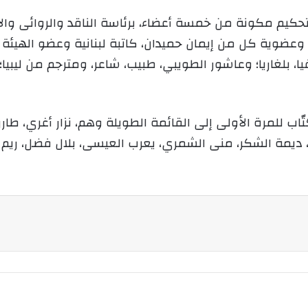
 تحكيم مكونة من خمسة أعضاء، برئاسة الناقد والروائى و
روايته “الطلياني”، وعضوية كل من إيمان حميدان، كاتبة لبنانية وعضو ال
يا، بلغاريا؛ وعاشور الطويبي، طبيب، شاعر، ومترجم من ليب
ب للمرة الأولى إلى القائمة الطويلة وهم، نزار أغري، طارق 
ة الشكر، منى الشمري، يعرب العيسى، بلال فضل، ريم الك