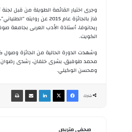
وجرى اختيار القائمة الطويلة من قبل لجنة
فاز بالجائزة عام 2015 عن 
ريحانوفا، أستاذة الأدب العربى بجامعة صوف
الكويت.
وشهدت الدورة الحالية من الجائزة وصول كتّا
محمد طوفيق، بشرى خلفان، رشدى رضوان، ديم
ومحسن الوكيلي.
فيسبوك
‫X
لينكدإن
شارك عبر الإيميل
طباعة
شارك
صحفي متربص