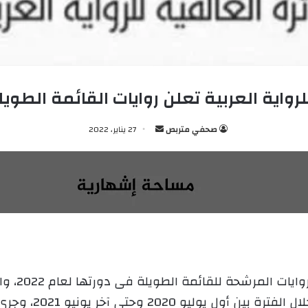
لرواية العربية تعلن روايات القائمة الطويلة ل
صحفي متربص
أ
27 يناير، 2022
ر
س
ل
ب
ر
ي
د
ا
إ
ل