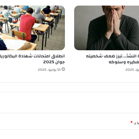
ا
ك
ز
ا
ل
ث
ق
ا
النشأ….تبرز ضعف شخصيته
انطلاق امتحانات شهادة البكالوريا
ف
فكيره وسلوكه
جوان 2025
ي
ة
15 يونيو، 2025
و
ت
ع
ل
ي
ق
ك
ل
 بـ
*
ا
ل