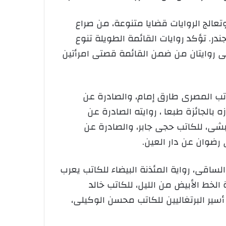
 لجائزة البوكر العربية على كتاب من 9 بلدان، تتراوح أعمارهم بين 30 و65 عاماً، وتعالج الروايات قضايا متنوعة، من صراع
ندر. تؤكد روايات القائمة الطويلة تنوع
حكى روايتان من ضمن القائمة قصتى امرأتين
كاتب المصرى طارق إمام، والصادرة عن
 بالجائزة طبعا ، روايته الصادرة عن
بشى، للكاتب حجى جابر، والصادرة عن
رضوان عن دار العين.
لساقى، رواية المئذنة البيضاء للكاتب يعرب
لخط الأبيض من الليل، للكاتب خالد
 أسير البرتغاليين للكاتب محسن الوكيلى،