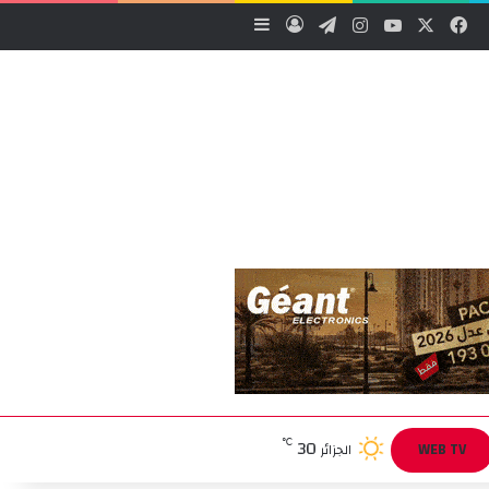
‫X
فيسبوك
‫YouTube
انستقرام
تيلقرام
تسجيل الدخول
إضافة عمود جانبي
30
℃
WEB TV
الجزائر