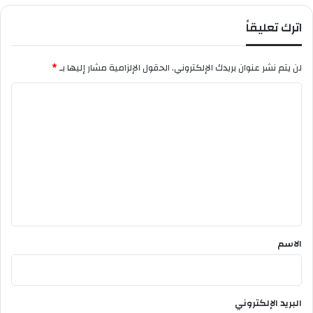
ب
اترك تعليقاً
ل
ح
ا
لن يتم نشر عنوان بريدك الإلكتروني.
الحقول الإلزامية مشار إليها بـ
*
م
ل
ا
ي
ل
ش
ه
ت
ا
ع
د
ة
ل
م
ي
ا
س
ق
ت
*
الاسم
ر
البريد الإلكتروني