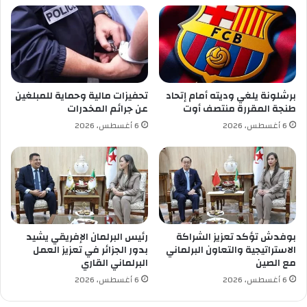
س
م
ي
ه
ل
ن
ة
د
س
ي
ن
برشلونة يلغي وديته أمام إتحاد
تحفيزات مالية وحماية للمبلغين
ا
طنجة المقررة منتصف أوت
عن جرائم المخدرات
ل
6 أغسطس، 2026
6 أغسطس، 2026
م
ع
م
ا
ر
ي
ي
ن
بوفدش تؤكد تعزيز الشراكة
رئيس البرلمان الإفريقي يشيد
"
الاستراتيجية والتعاون البرلماني
بدور الجزائر في تعزيز العمل
ت
مع الصين
البرلماني القاري
س
6 أغسطس، 2026
6 أغسطس، 2026
ت
ق