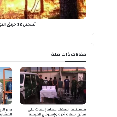
ك
ي
ق
ا
ل
تسجيل 12 حريق اليوم
ي
و
م
مقالات ذات صلة
قسنطينة: تفكيك عصابة إعتدت على
وزير ال
سائق سيارة أجرة وإسترجاع المركبة
المشاريع