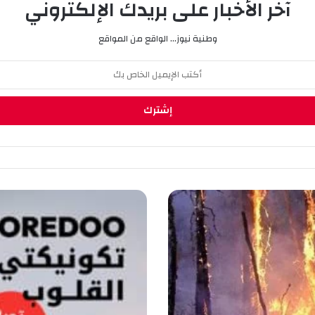
آخر الأخبار على بريدك الإلكتروني
وطنية نيوز... الواقع من المواقع
أ
و
ر
ي
د
و
ت
ك
و