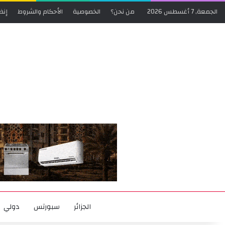
الجمعة, 7 أغسطس 2026
من نحن؟
الخصوصية
الأحكام والشروط
إنض
الجزائر
سبورتس
دولي