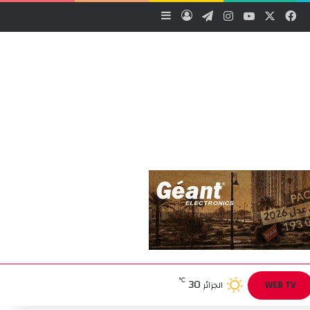
‫X
فيسبوك
‫YouTube
انستقرام
تيلقرام
تسجيل الدخول
إضافة عمود جانبي
30
℃
WEB TV
الجزائر