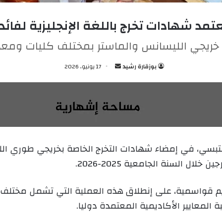
د شهادات تخرج باللغة الإنجليزية لفائدة خ
خريجي الليسانس والماستر بمختلف كليات ومع
بوزقارة رشيد
أ
17 يونيو، 2026
ر
س
ل
ب
ر
ي
لتبسي، في إمضاء شهادات التخرج الخاصة بخريجي طوري ال
د
لال السنة الجامعية 2025-2026.
ا
إ
ل
يم قواسمية، على إنطلاق هذه العملية التي تشمل مختلف 
ك
 المعايير الأكاديمية المعتمدة دوليا.
ت
ر