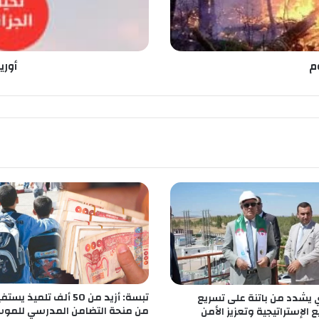
ن
ي
ك
ت
أوري
ي
ا
ل
ق
ل
و
ب
تبسة: أزيد من 50 ألف تلميذ 
ري يشدد من باتنة على تسريع
من منحة التضامن المدرسي للمو
 الإستراتيجية وتعزيز الأمن