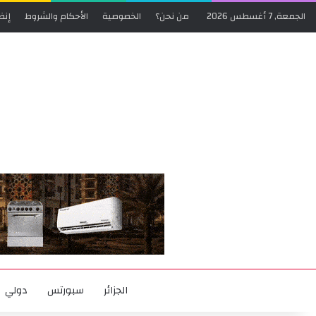
الجمعة, 7 أغسطس 2026
من نحن؟
الخصوصية
الأحكام والشروط
إنض
الجزائر
سبورتس
دولي