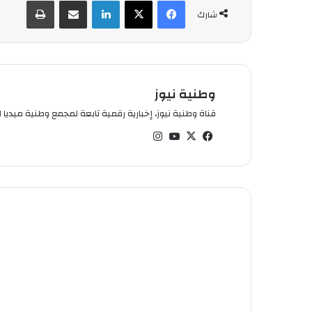
فيسبوك
‫X
لينكدإن
شارك عبر الإيميل
طباعة
شارك
وطنية نيوز
قناة وطنية نيوز، إخبارية رقمية تابعة لمجمع وطنية ميديا ال
في
‫X
‫You
انس
سب
Tub
تقر
وك
e
ام