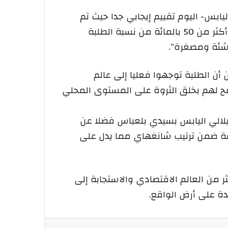
يابس- اليوم تقييم إيجابي جدا حيث تم
تسجيل 412 مشروع يضم 1200 طالب مبتكر من بين 2000 طالب ينهي دراسته في طور الماستر أي أن أكثر من 50 بالمائة من نسبة الطلبة
شئة ومصغرة”.
إلى أن “هذه الأرقام تبين أن الطلبة توجهوا فعليا إلى عالم
لهم بخلق الثروة على المستوى المحلي
لالي اليابس بسيدي بلعباس فضلا عن
فة ضمن ترتيب شانغهاي مما يدل على
ر من العالم الاقتصادي والاستجابة إلى
ة على أرض الواقع.