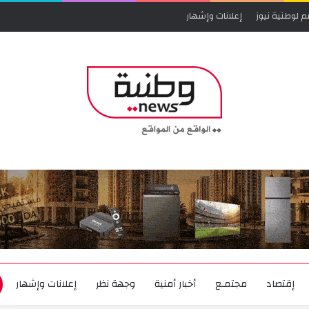
م لوطنية نيوز
إعلانات وإشهار
إقتصاد
مجتمـع
أخبار أمنية
وجهة نظر
إعلانات وإشهار