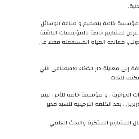
لية.
وع مؤسسة خاصة بتصميم و صناعة الوسائل
انب عرض لمشاريع خاصة بالمؤسسات الناشئة
الدولي، معالجة المياه المستعملة فضلا عن
ي ،قام السيدين الوزيرين بزيارة دار المقاولاتية أين حضرا عرضا لنموذج (FAB-LAB) ، إضافة إلى معاينة دار الذكاء الاصطناعي التي
مكثف للغات.
 الجزائرية ، و مؤسسة خاصة للآجر ، ليتم
ين ، بعد الكلمة الترحيبية للسيد مدير
ال المشاريع المبتكرة والبحث العلمي