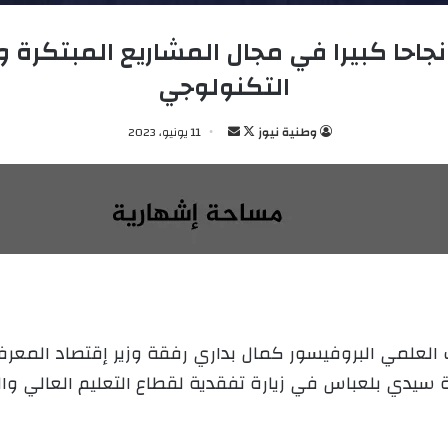
جاحا كبيرا في مجال المشاريع المبتكرة و
التكنولوجي
وطنية نيوز
ت
أ
11 يونيو، 2023
ا
ر
ب
س
ع
ل
ع
ب
ل
ر
ى
ي
X
د
ا
إ
بحث العلمي البروفيسور كمال بداري رفقة وزير إقتصاد الم
ل
ة سيدي بلعباس في زيارة تفقدية لقطاع التعليم العالي و
ك
ت
ر