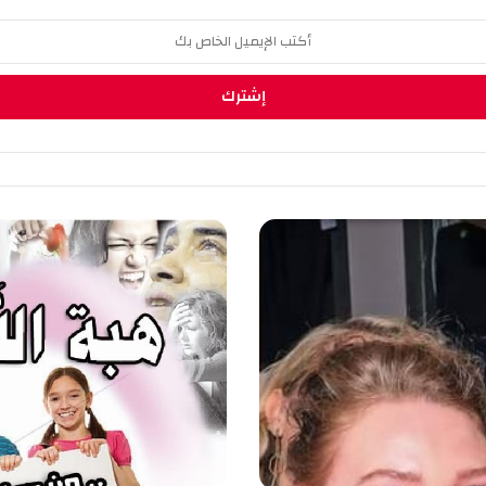
ه
ب
ة
ا
ل
ل
ه
.
.
م
ن
د