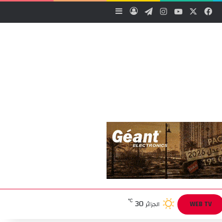
‫X
فيسبوك
‫YouTube
انستقرام
تيلقرام
تسجيل الدخول
إضافة عمود جانبي
30
℃
WEB TV
الجزائر