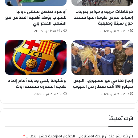
إ
ط
ف
ي
فرقاطات حربية وحواجز بحرية..
أوسرد تحتضن ملتقى دوليا
ر
ف
إسبانيا تفرض طوقا أمنيا مشددا
للشباب يؤكد أهمية التضامن مع
ي
حول سبتة ومليلية
الشعب الصحراوي
ق
7 أغسطس، 2026
7 أغسطس، 2026
ي
ا
إنجاز فلاحي غير مسبوق.. البيض
برشلونة يلغي وديته أمام إتحاد
تتجاوز 86 ألف قنطار من الحبوب
طنجة المقررة منتصف أوت
7 أغسطس، 2026
6 أغسطس، 2026
اترك تعليقاً
لن يتم نشر عنوان بريدك الإلكتروني.
الحقول الإلزامية مشار إليها بـ
*