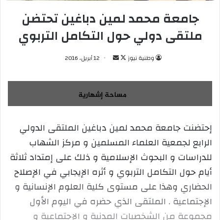
جامعة محمد لمين دباغين تحتضن
ملتقى دولي حول التكامل التربوي
وطنية نيوز
ت
أ
12 أبريل، 2016
ا
ر
ب
س
ع
ل
ع
ب
ل
ر
إحتضنت جامعة محمد لمين دباغين الملتقى الدولي
ى
ي
الرابع لجمعية العلماء المسلمين و مركز الشهاب
X
د
ا
للدراسات و البحوث الإسلامية و ذلك على إمتداد ثلاثة
إ
أيام حول التكامل التربوي و أثره الإيجابي في الإصلاح
ل
الحضاري وهذا على مستوى كلية العلوم الإنسانية و
ك
الإجتماعية . الملتقى الذي حضره في اليوم الأول
ت
ر
مجموعة من الشخصيات المدنية و الإجتماعية و