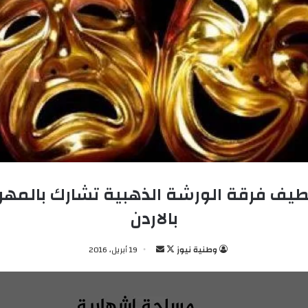
يف فرقة الورشة الذهبية تشارك بالمهرج
بالاردن
وطنية نيوز
ت
أ
19 أبريل، 2016
ا
ر
ب
س
ع
ل