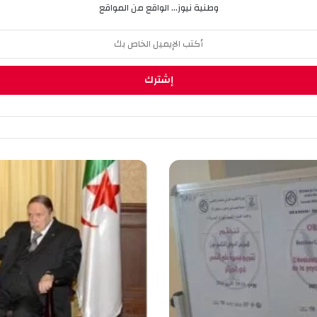
وطنية نيوز... الواقع من المواقع
ا
ل
ر
ئ
ي
س
ب
و
ت
ف
ل