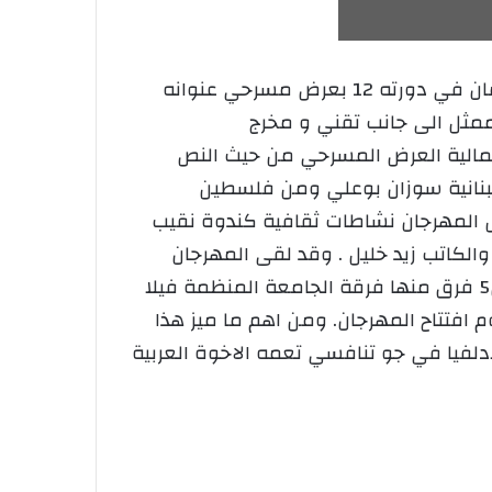
شاركت جامعة محمد لمين دباغين سطيف 2 بالمهرجان العربي للمسرح الجامعي بالعاصمة الاردنية عمان في دورته 12 بعرض مسرحي عنوانه
ذهبية والمكونة من 15 عضوا حضر منها7 اعضاء منهم( 4 ممثلات وممثل الى جانب تقني و مخرج
جمالية العرض المسرحي من حيث النص
 البنانية سوزان بوعلي ومن فلسطين
خلل المهرجان نشاطات ثقافية كندوة نقيب
والكاتب زيد خليل . وقد لقى المهرجان
مشاركات عربية ومن بين الدول العربية المشاركة السعودية فلسطين وتونس وذللك بتقديم عروض ل5 فرق منها فرقة الجامعة المنظمة فيلا
فتتاح المهرجان. ومن اهم ما ميز هذا
دلفيا في جو تنافسي تعمه الاخوة العربية