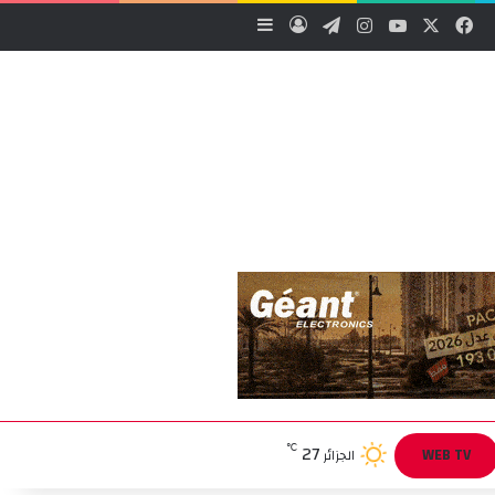
‫X
فيسبوك
‫YouTube
انستقرام
تيلقرام
تسجيل الدخول
إضافة عمود جانبي
27
℃
WEB TV
الجزائر