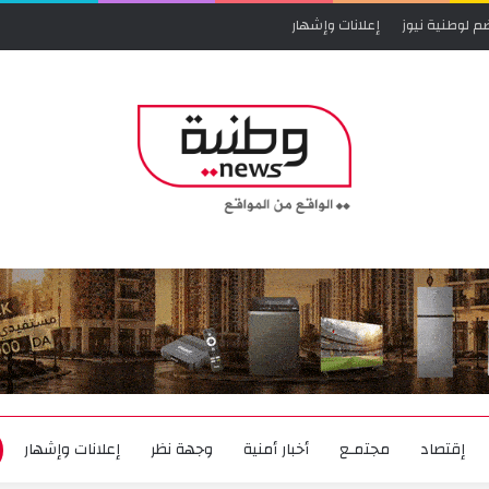
م لوطنية نيوز
إعلانات وإشهار
إقتصاد
مجتمـع
أخبار أمنية
وجهة نظر
إعلانات وإشهار