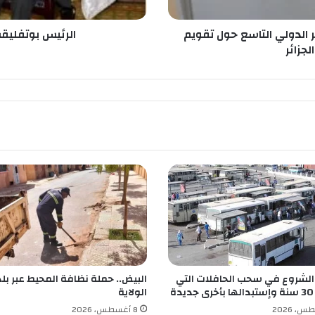
ي
ق
ف 2- تنطم المؤتمر الدولي التاسع حول تقويم
الرئيس بوتفليقة
ة
جزائر
ي
س
ت
ق
ب
ل
ا
ل
و
ز
ي
ر
ا
ل
ا
 الشروع في سحب الحافلات التي
البيض.. حملة نظافة المحيط عبر بل
و
ة
الولاية
ل
ا
8 أغسطس، 2026