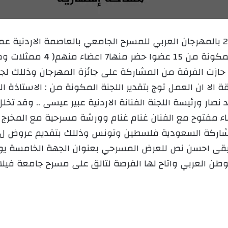
ع
ب
ل
ر
ى
ي
X
د
نورمال يا الحجاج للفرقة الورشة ال
ا
إ
د حازت الفرقة من المشاركة على جائزة المهرجان وذللك ل
ل
ة الا ان العمل توج بتقدير اللجنة المكونة من : الاستاذة
ك
نصار ورئيسة اللجنة الفنانة الاردنية عبير عيسى .. وقد ت
ت
لقاء مفتوح مع الفنان غنام غنام وورشة مسرحية مع المخرج 
ر
و
ن
ى احسن نص للعرض المسرحي بعنوان الجهة الخامسة يوم ا
ي
وطن العربي واتاح لها الفرصة لتالق على مسرح جامعة فيلا
ا