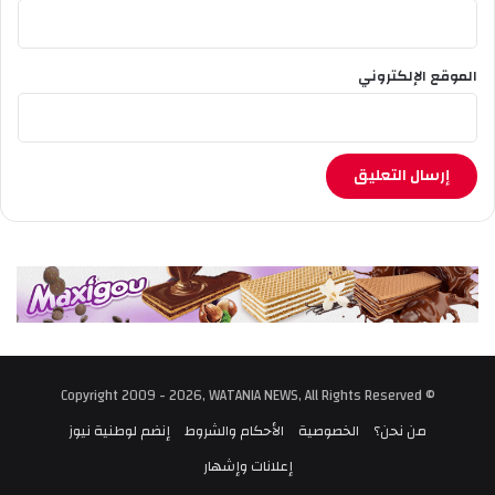
ل
م
ا
الموقع الإلكتروني
ل
ن
ف
س
ف
ي
ا
ل
ج
ز
ا
ئ
ر
© Copyright 2009 - 2026, WATANIA NEWS, All Rights Reserved
من نحن؟
الخصوصية
الأحكام والشروط
إنضم لوطنية نيوز
إعلانات وإشهار