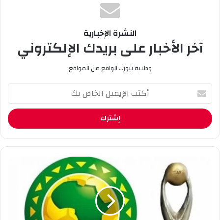
تصوير شرفة . وفيق
النشرة الإخبارية
آخر الأخبار على بريدك الإلكتروني
وطنية نيوز... الواقع من المواقع
أ
ك
ت
ب
ا
ل
إ
ي
ر
م
ا
ي
ب
ل
ط
ا
ة
ل
أ