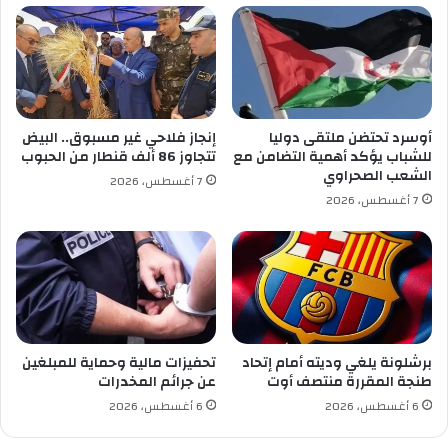
س
ث
ط
م
ي
ن
ف
ا
2
ل
-
ن
ت
أوسرد تحتضن ملتقى دوليا
إنجاز فلاحي غير مسبوق.. البيض
ه
ن
للشباب يؤكد أهمية التضامن مع
تتجاوز 86 ألف قنطار من الحبوب
ا
ط
الشعب الصحراوي
7 أغسطس، 2026
ئ
م
7 أغسطس، 2026
ي
ا
ل
م
ؤ
ت
م
ر
ا
برشلونة يلغي وديته أمام إتحاد
تحفيزات مالية وحماية للمبلغين
ل
طنجة المقررة منتصف أوت
عن جرائم المخدرات
د
6 أغسطس، 2026
6 أغسطس، 2026
و
ل