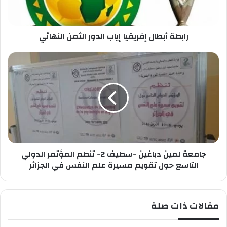
خ
ب
ا
ط
ص
ا
ب
رابطة أبطال إفريقيا إياب الدور الثمن النهائي
ل
ك
إ
ف
ج
ر
ا
ي
م
ق
ع
ي
ة
ا
ل
إ
م
ي
ي
ا
ن
ب
جامعة لمين دباغين -سطيف 2- تنطم المؤتمر الدولي
د
ا
ب
التاسع حول تقويم مسيرة علم النفس في الجزائر
ل
ا
د
غ
و
ي
مقالات ذات صلة
ر
ن
ا
-
ل