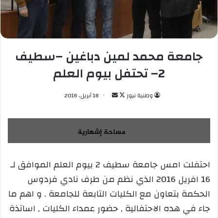
جامعة محمد لمين دباغين –سطيف
2– تحتفل بيوم العلم
وطنية نيوز
ت
أ
18 أبريل، 2016
ا
ر
ب
س
ع
ل
ع
ب
ل
ر
احتفلت امس جامعة سطيف 2 بيوم العلم الموافق لـ
ى
ي
16 افريل 2016 الذي نظم من طرف نادي فردوس
X
د
ا
الحكمة بتعاون مع الكليات التابعة للجامعة . و اهم ما
إ
جاء في هده الاحتفالية , حضور عمداء الكليات , اساتذة
ل