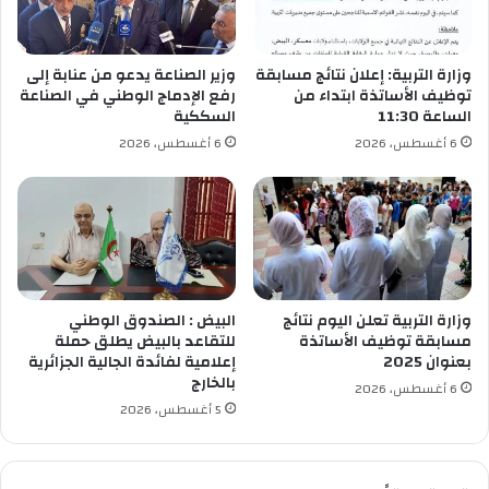
ي
و
ة
ب
ب
ر
وزارة التربية: إعلان نتائج مسابقة
وزير الصناعة يدعو من عنابة إلى
ن
ش
توظيف الأساتذة ابتداء من
رفع الإدماج الوطني في الصناعة
ي
ل
الساعة 11:30
السككية
ع
و
6 أغسطس، 2026
6 أغسطس، 2026
ز
ن
ي
ة
ز
ي
س
ا
ف
ر
إ
وزارة التربية تعلن اليوم نتائج
البيض : الصندوق الوطني
ل
مسابقة توظيف الأساتذة
للتقاعد بالبيض يطلق حملة
بعنوان 2025
إعلامية لفائدة الجالية الجزائرية
ى
بالخارج
ف
6 أغسطس، 2026
ا
5 أغسطس، 2026
ل
ن
س