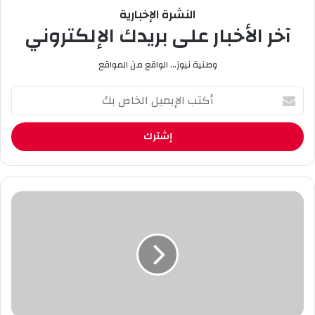
النشرة الإخبارية
آخر الأخبار على بريدك الإلكتروني
وطنية نيوز... الواقع من المواقع
أ
ك
ت
ب
ا
ل
إ
ي
ف
م
و
ي
ز
ل
ح
ا
ر
ل
ك
خ
ة
ا
م