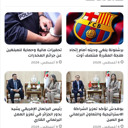
ر
ب
ة
ل
و
م
ا
ا
ل
أ
برشلونة يلغي وديته أمام إتحاد
تحفيزات مالية وحماية للمبلغين
و
طنجة المقررة منتصف أوت
عن جرائم المخدرات
ل
6 أغسطس، 2026
6 أغسطس، 2026
ى
ل
م
س
ؤ
و
ل
ي
بوفدش تؤكد تعزيز الشراكة
رئيس البرلمان الإفريقي يشيد
ا
الاستراتيجية والتعاون البرلماني
بدور الجزائر في تعزيز العمل
ل
مع الصين
البرلماني القاري
إ
6 أغسطس، 2026
6 أغسطس، 2026