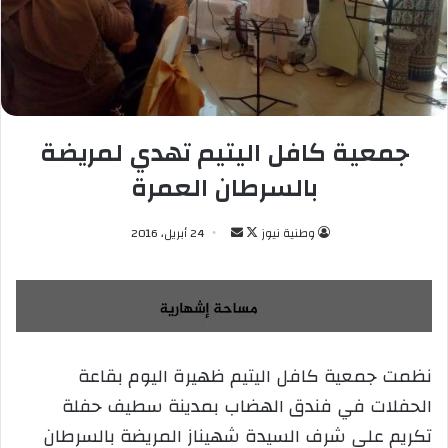
جمعية كافل اليتيم تهدي لمريضة
بالسرطان العمرة
وطنية نيوز
ت
أ
24 أبريل، 2016
ا
ر
ب
س
ع
ل
ع
ب
ل
ر
نظمت جمعية كافل اليتيم ظهيرة اليوم بقاعة
ى
ي
الحفلات في فندق الهضاب بمدينة سطيف حفلة
X
د
ا
تكريم على شرف السيدة شهيناز المريضة بالسرطان