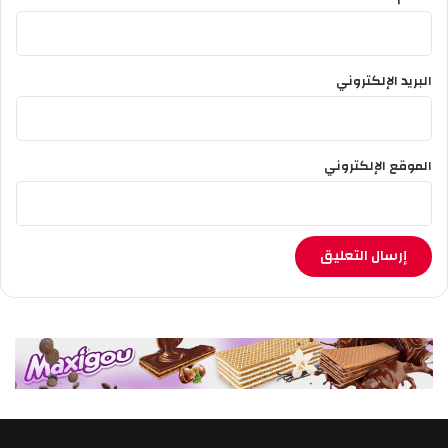
ل
د
خ
البريد الإلكتروني
و
ل
ا
ل
الموقع الإلكتروني
م
د
ر
س
ي
2
0
2
2
-
2
0
2
3