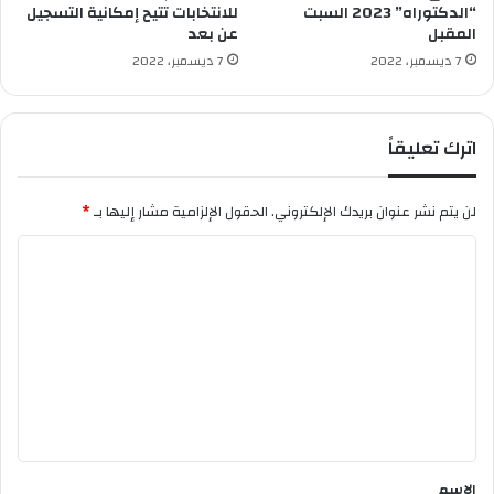
د
ت
“الدكتوراه” 2023 السبت
للانتخابات تتيح إمكانية التسجيل
ر
المقبل
عن بعد
ق
ا
ب
7 ديسمبر، 2022
7 ديسمبر، 2022
س
ا
ة
ل
ا
ا
اترك تعليقاً
ل
ل
م
م
ل
ر
لن يتم نشر عنوان بريدك الإلكتروني.
الحقول الإلزامية مشار إليها بـ
*
ف
ض
ا
ى
ا
ت
ل
ا
ل
ت
م
ع
ر
ت
ل
ب
ي
ط
ة
ق
ب
*
الاسم
ا