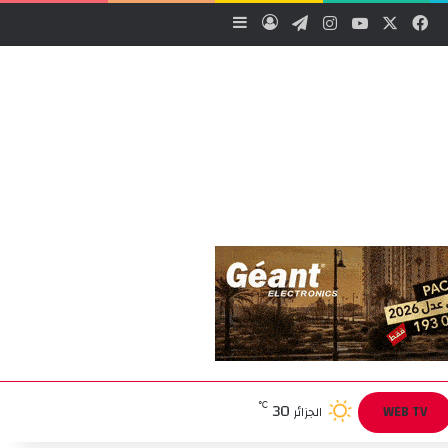
‫X
فيسبوك
‫YouTube
انستقرام
تيلقرام
تسجيل الدخول
إضافة عمود جانبي
30
℃
WEB TV
الجزائر