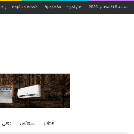
السبت, 8 أغسطس 2026
من نحن؟
الخصوصية
الأحكام والشروط
إنضم
الجزائر
سبورتس
دولي