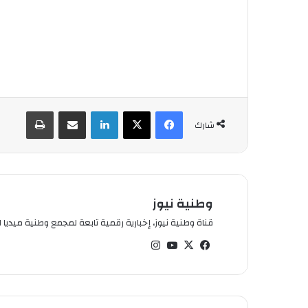
فيسبوك
‫X
لينكدإن
شارك عبر الإيميل
طباعة
شارك
وطنية نيوز
قناة وطنية نيوز، إخبارية رقمية تابعة لمجمع وطنية ميديا ال
في
‫X
‫You
انس
سب
Tub
تقر
وك
e
ام