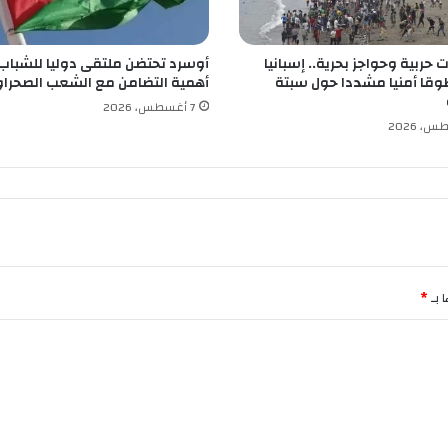
ط
ف
ا
حربية وحواجز بحرية.. إسبانيا
أوسرد تحتضن ملتقى دوليا للشباب
ل
قا أمنيا مشددا حول سبتة
أهمية التضامن مع الشعب الصحرا
ا
ل
7 أغسطس، 2026
ي
ت
ا
م
ى
ب
س
ط
ي
 بـ
*
ف