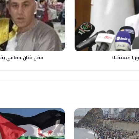
ت
ا
ن
ج
م
ا
ع
ي
ي
وريا مستقبلا
حفل ختان جماعي يقا
ق
ا
م
ع
ل
ى
ش
ر
ف
ا
ل
أ