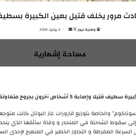
دث مرور يخلف قتيل بعين الكبيرة بسطي
وطنية نيوز
ت
أ
2 يوليو، 2016
ا
ر
ب
س
ع
ل
ع
ب
ل
ر
ى
ي
X
د
ا
5 أشخاص آخرون بجروح متفاوتة للخطورة.
إ
ل
ك
ناكوم” والخاصة بتوزيع قارورات غاز البوتان كانت متوجهة إ
ت
ر
سرعة المفرطة و التجاوز الخطير في المنعرج لإحدى السيا
و