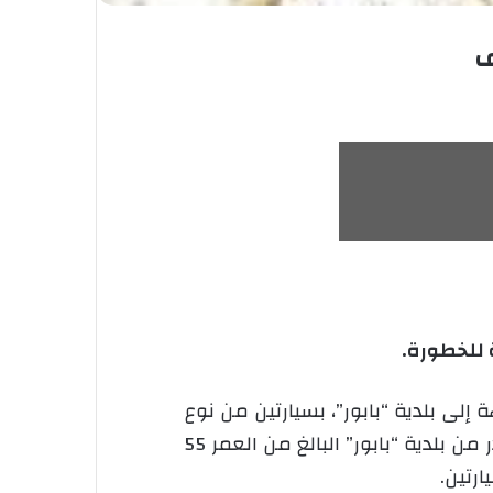
ف
لى بلدية “بابور”، بسيارتين من نوع
“ميغان سينيك” و “داسيا لوغان”، مما أدى إلى سقوط الشاحنة في المنحدر و وفاة سائقها الذي ينحدر من بلدية “بابور” البالغ من العمر 55
رتين.