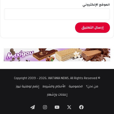
الموقع الإلكتروني
© Copyright 2009 - 2026, WATANIA NEWS, All Rights Reserved
من نحن؟
الخصوصية
الأحكام والشروط
إنضم لوطنية نيوز
إعلانات وإشهار
‫X
فيسبوك
‫YouTube
انستقرام
تيلقرام