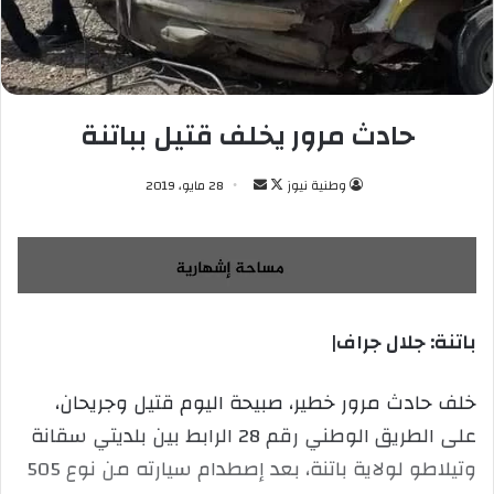
حادث مرور يخلف قتيل بباتنة
وطنية نيوز
ت
أ
28 مايو، 2019
ا
ر
ب
س
ع
ل
ع
ب
ل
ر
باتنة: جلال جراف|
ى
ي
X
د
ا
خلف حادث مرور خطير، صبيحة اليوم قتيل وجريحان،
إ
على الطريق الوطني رقم 28 الرابط بين بلديتي سقانة
ل
وتيلاطو لولاية باتنة، بعد إصطدام سيارته من نوع 505
ك