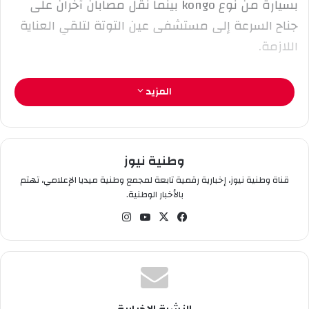
بسيارة من نوع kongo بينما نقل مصابان آخران على
ت
ر
جناح السرعة إلى مستشفى عين التوتة لتلقي العناية
و
اللازمة.
ن
ي
ا
المزيد
وطنية نيوز
قناة وطنية نيوز، إخبارية رقمية تابعة لمجمع وطنية ميديا الإعلامي، تهتم
بالأخبار الوطنية.
في
‫X
‫You
انس
سب
Tub
تقر
وك
e
ام