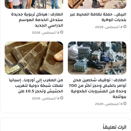
ق
ا
البيض.. حملة نظافة المحيط عبر
الطارف : هياكل تربوية جديدة
ل
بلديات الولاية
ستدخل الخدمة الموسم
خ
الدراسي الجديد
8 أغسطس، 2026
ا
8 أغسطس، 2026
م
س
ب
ب
ر
ي
ك
ة
الطارف : توقيف شخصين محل
من المغرب إلى أوروبا.. إسبانيا
أوامر بالقبض وحجز أكثر من 700
تفكك شبكة دولية لتهريب
وحدة من المشروبات الكحولية
الحشيش وتحجز 10.5 طن
ببوثلجة
8 أغسطس، 2026
8 أغسطس، 2026
اترك تعليقاً