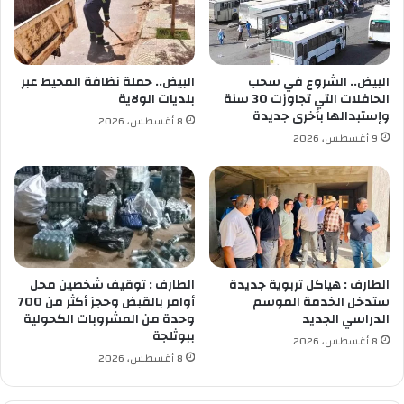
غ
ي
ق
و
البيض.. الشروع في سحب
البيض.. حملة نظافة المحيط عبر
د
الحافلات التي تجاوزت 30 سنة
بلديات الولاية
ا
وإستبدالها بأخرى جديدة
8 أغسطس، 2026
ل
9 أغسطس، 2026
م
ب
ا
ر
ا
ة
ا
ل
الطارف : هياكل تربوية جديدة
الطارف : توقيف شخصين محل
ن
ستدخل الخدمة الموسم
أوامر بالقبض وحجز أكثر من 700
ه
الدراسي الجديد
وحدة من المشروبات الكحولية
ببوثلجة
ا
8 أغسطس، 2026
ئ
8 أغسطس، 2026
ي
ة