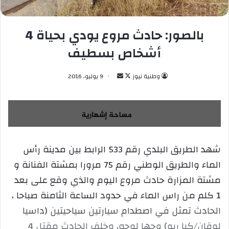
بالصور: حادث مروع يودي بحياة 4
أشخاص بسطيف
وطنية نيوز
ت
أ
9 يوليو، 2016
ا
ر
ب
س
ع
ل
ع
ب
ل
ر
شهد الطريق البلدي رقم 533 الرابط بين مدينة رأس
ى
ي
الماء والطريق الوطني رقم 75 مرورا بمشتة الفنانة و
X
د
ا
مشتة المزارة حادث مروع اليوم والذي وقع على بعد
إ
1 كلم من راس الماء في حدود الساعة الثامنة صباحا ،
ل
الحادث تمثل في اصطدام سيارتين سياحيتين (داسيا
ك
لوقان/كيا ريو) وجها لوجه، وخلف الحادث مقتل 4
ت