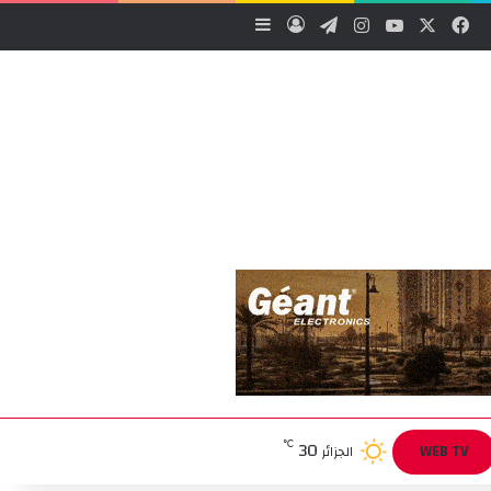
‫X
فيسبوك
‫YouTube
انستقرام
تيلقرام
تسجيل الدخول
إضافة عمود جانبي
30
℃
WEB TV
الجزائر