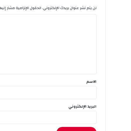
س
لن يتم نشر عنوان بريدك الإلكتروني.
الحقول الإلزامية مشار إليها
ف
ي
ا
ر
ل
ة
م
ت
م
ع
ل
ك
ل
ة
ي
ه
ق
و
ل
*
الاسم
ن
د
ا
البريد الإلكتروني