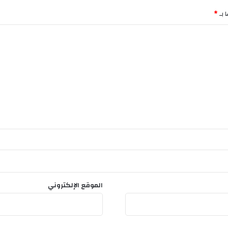
ق
 بـ
*
ا
م
ب
ا
ل
ا
س
ا
ء
ة
إ
ل
ى
ا
ل
د
الموقع الإلكتروني
ي
ن
ا
ل