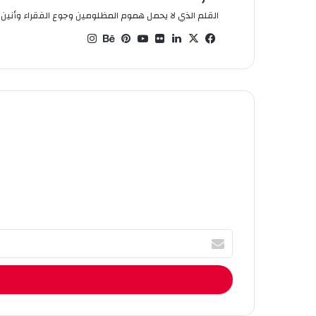
القلم الذي لا يحمل هموم المظلومين وجوع الفقراء وأنين ا
في
‫X
لين
صو
‫You
بينت
بيه
انس
سب
كدإ
ر
Tub
يري
ان
تقر
وك
ن
من
e
س
س
ام
فلي
ت
كر
أ
ك
ت
ب
ا
ل