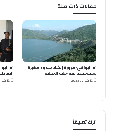
ل
مقالات ذات صلة
د
ك
ت
و
ر
م
ح
م
د
ب
أم البواقي/ضرورة إنشاء سدود صغيرة
أم البوا
ن
ومتوسطة لمواجهة الجفاف
الشرطية
م
ا
11 فبراير، 2025
11 فبراير، 2025
ل
ك
ي
س
ت
ق
اترك تعليقاً
ب
ل