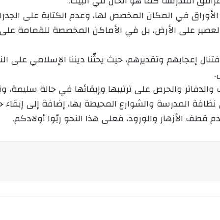
رافق المدرسة كما هو الحال في البيت.
إ
الأوراق في المكان المخصص لها، وعدم الكتابة على الجدر
ل
العصير على الأرض، بل في الأماكن المخصصة للقمامة على 
ك
ت
فتنال إعجابهم وتقديرهم، حيث يحثّنا ديننا الإسلامي على 
ر
و
.
ن
الدفاتر والحرص على ترتيبها وإبقائها في حالة سليمة، وتج
ي
ى نظافة المدرسة والشوارع المحيطة بها، إضافة إلى إبقاء
ا
ف الأزهار والورود، فعلى هذا النحو ربّوا أولادكم.