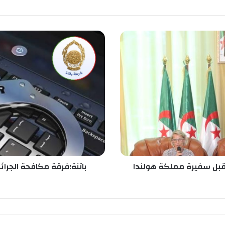
ب
ا
ت
ن
ة
:
ف
ر
ق
ة
م
ك
ا
ستقبل سفيرة مملكة هولندا
باتنة:فرقة مكافحة الجرا
ف
ح
ة
ا
ل