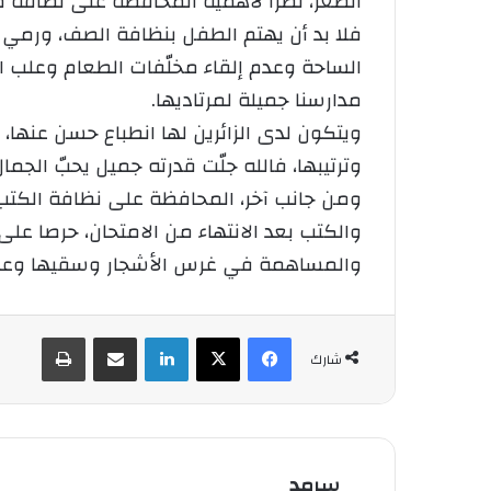
الصغر، نظرا لأهمية المحافظة على نظافة م
فلا بد أن يهتم الطفل بنظافة الصف، ورمي 
الساحة وعدم إلقاء مخلّفات الطعام وعلب 
مدارسنا جميلة لمرتاديها.
ويتكون لدى الزائرين لها انطباع حسن عنها، 
وترتيبها، فالله جلّت قدرته جميل يحبّ الجمال
ومن جانب آخر، المحافظة على نظافة الكتب و
والكتب بعد الانتهاء من الامتحان، حرصا عل
والمساهمة في غرس الأشجار وسقيها وعدم قط
فيسبوك
‫X
لينكدإن
شارك عبر الإيميل
طباعة
شارك
سرمد