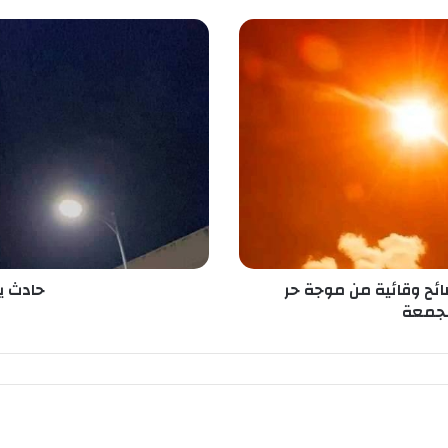
ح
ا
د
ث
ي
و
د
ي
ب
ح
ي
ا
ة
ائح وقائية من موجة حر
حادث يو
ق
لجمعة
ا
ص
ر
ب
ا
ل