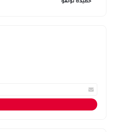
حميدة لونڨو
أ
ك
ت
ب
ا
ل
إ
ي