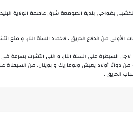
ي
 الخشبي بضواحي بلدية الصومعة شرق عاصمة الولاية البليد
د
ا
إ
ل
الأولى من اندلاع الحريق ، لاخماد السنة النار، و منع انت
ك
ت
ر
و
ن دوائر أولاد يعيش وبوفاريك و بوينان، من السيطرة على
ن
اب الحريق .
ي
ا