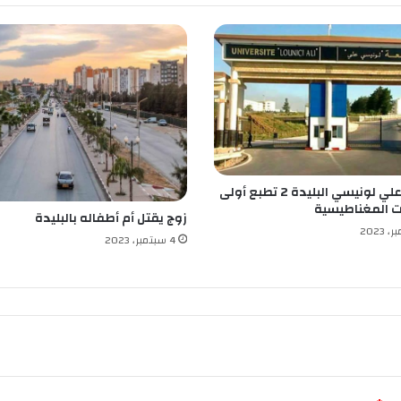
ب
ل
ي
د
ة
جامعة علي لونيسي البليدة 2 تطبع أولى
ت المغناطيسية
زوج يقتل أم أطفاله بالبليدة
4 سبتمبر، 2023