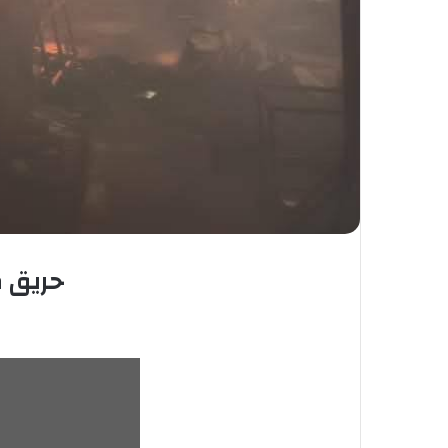
حريق م