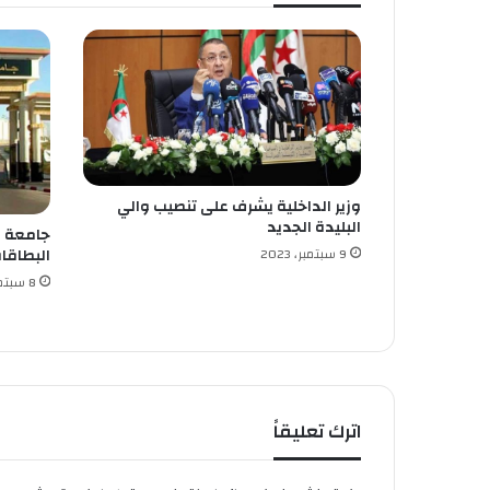
ح
م
ا
ي
ة
ا
ل
م
د
وزير الداخلية يشرف على تنصيب والي
ن
البليدة الجديد
ي
ة
9 سبتمبر، 2023
البطاقا
ن
8 سبتمبر، 2023
ص
ا
ئ
ح
و
ق
اترك تعليقاً
ا
ئ
ي