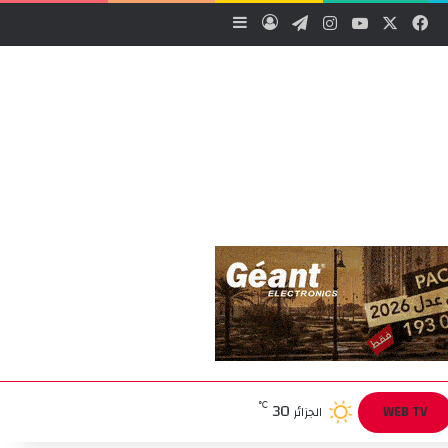
‫X
فيسبوك
‫YouTube
انستقرام
تيلقرام
تسجيل الدخول
إضافة عمود جانبي
30
℃
WEB TV
الجزائر