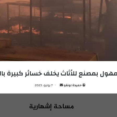
هول بمصنع للأثاث يخلف خسائر كبيرة بال
حميدة لونڨو
أ
7 يوليو، 2023
ر
س
ل
ب
ر