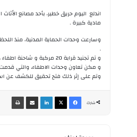
اندلع اليوم حريق خطير، بأحد مصانع الأثاث
مادية كبيرة .
وسارعت وحدات الحماية المدنية، منذ اللحظات 
.
و تم تجنيد قرابة 20 مركبة و شاحنة اطفاء ، لاجل السيطرة على السنة النار، و التي انتشرت بسرعة في المواد و الأخشاب، سريعة الإشتعال.
و مكن تعاون وحدات الاطفاء، والتي قدمت م
وتم على إثر ذلك فتح تحقيق للكشف عن اسب
فيسبوك
‫X
لينكدإن
شارك عبر الإيميل
طباعة
شارك