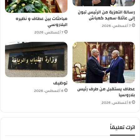
ا
ح
ن
ر
رسالة التعزية من الرئيس تبون
ة
و
إلى عائلة سعيد كعباش
مباحثات بين عطاف و نظيره
ق
البلاروسي
7 أغسطس، 2026
ا
7 أغسطس، 2026
ت
ب
ي
ن
ش
ر
ك
ة
توظيف
س
عطاف يستقبل من طرف رئيس
6 أغسطس، 2026
و
بلاروسيا
ن
6 أغسطس، 2026
ا
ط
ر
اترك تعليقاً
ا
ك