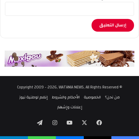
© Copyright 2009 - 2026, WATANIA NEWS, All Rights Reserved
من نحن؟
الخصوصية
الأحكام والشروط
إنضم لوطنية نيوز
إعلانات وإشهار
‫X
فيسبوك
‫YouTube
انستقرام
تيلقرام