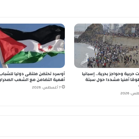
ر
ة
و
س
ط
م
د
ي
ن
ة
س
حربية وحواجز بحرية.. إسبانيا
أوسرد تحتضن ملتقى دوليا للشباب
ط
قا أمنيا مشددا حول سبتة
أهمية التضامن مع الشعب الصحرا
ي
ف
7 أغسطس، 2026