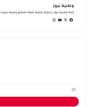
وطنية نيوز
قناة وطنية نيوز، إخبارية رقمية تابعة لمجمع وطنية ميديا ال
في
‫X
‫You
انس
سب
Tub
تقر
وك
e
ام
أ
ك
ت
ب
ا