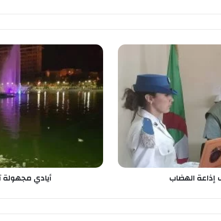
أ
ي
ا
د
ي
م
ج
ه
و
ل
ة
ت
ش
إذاعة الهضاب
أيادي مجهولة
و
ه
ص
و