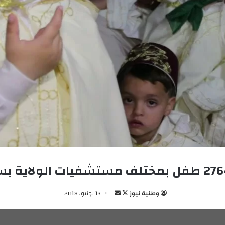
وطنية نيوز
ت
أ
13 يونيو، 2018
ا
ر
ب
س