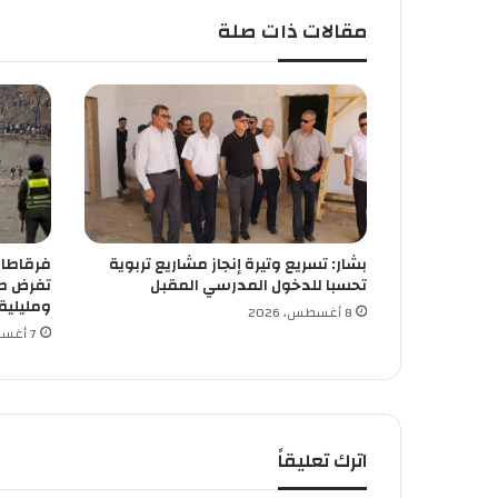
ن
مقالات ذات صلة
ط
ر
ف
إ
ذ
ا
ع
ة
ا
ل
بشار: تسريع وتيرة إنجاز مشاريع تربوية
فرقاطات 
ه
تحسبا للدخول المدرسي المقبل
تفرض طو
ض
ومليلية
ا
8 أغسطس، 2026
7 أغسطس، 2026
ب
اترك تعليقاً