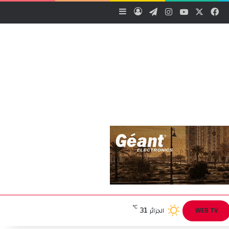
‫X
فيسبوك
‫YouTube
انستقرام
تيلقرام
تسجيل الدخول
إضافة عمود جانبي
31
℃
WEB TV
الجزائر