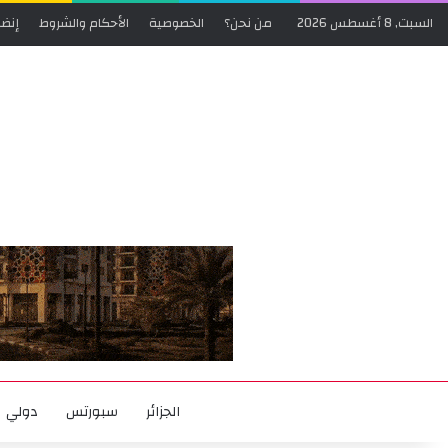
السبت, 8 أغسطس 2026
من نحن؟
الخصوصية
الأحكام والشروط
إنضم
الجزائر
سبورتس
دولي