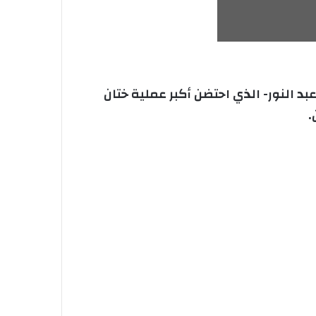
لجامعي -سعادنة عبد النور- الذي احتضن أكبر عملية ختان