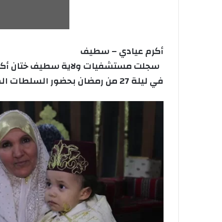
أكرم عيادي – سطيف
في ليلة 27 من رمضان بحضور السلطات المدنية بالولاية، يذكر ان العملية بدأت منذ بداية شهر جوان.