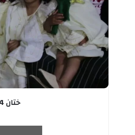
ختان 2764 طفل بمختلف مستشفيات الولاية بسطيف