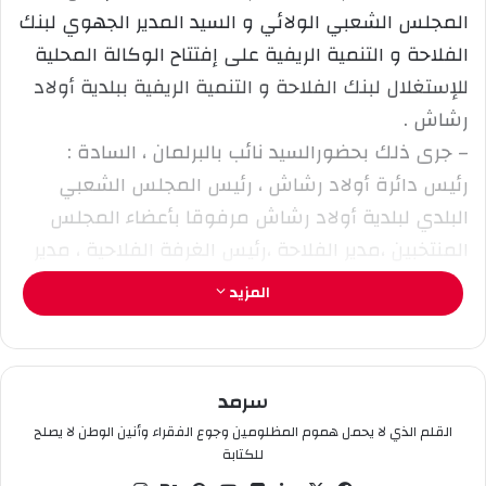
ا
المجلس الشعبي الولائي و السيد المدير الجهوي لبنك
إ
الفلاحة و التنمية الريفية على إفتتاح الوكالة المحلية
ل
للإستغلال لبنك الفلاحة و التنمية الريفية ببلدية أولاد
ك
رشاش .
ت
ر
– جرى ذلك بحضورالسيد نائب بالبرلمان ، السادة :
و
رئيس دائرة أولاد رشاش ، رئيس المجلس الشعبي
ن
البلدي لبلدية أولاد رشاش مرفوقا بأعضاء المجلس
ي
المنتخبين ،مدير الفلاحة ،رئيس الغرفة الفلاحية ، مدير
ا
الطاقة ،مدير مؤسسة التوزيع سونلغاز ، الأسرة
المزيد
الثورية ، الأسرة الإعلامية ، أعيان وأهالي المنطقة.
بعد إجراء مراسيم الإفتتاح وزيارة المؤسسة و
الإستماع إلى الشروحات المقدمة من طرف المدير
سرمد
الجهوي حول استراتيجية البنك المتمثلة في فتح فروع
القلم الذي لا يحمل هموم المظلومين وجوع الفقراء وأنين الوطن لا يصلح
عبر كامل أقاليم الولاية لتسهيل الخدمات بوجه
للكتابة
الخصوص للفلاحين ، كان للسيد الوالي حديث مع