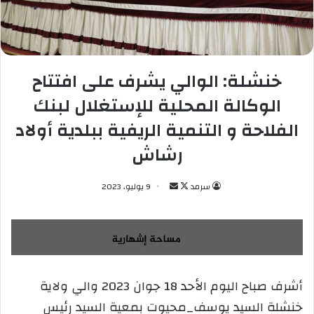
خنشلة: الوالي يشرف على افتتاح
الوكالة المحلية للإستغلال لبنك
الفلاحة و التنمية الريفية ببلدية أولاد
رشاش
سرمد
ت
أ
9 يوليو، 2023
ا
ر
ب
س
ع
ل
ع
ب
ل
ر
أشرف صباح اليوم الأحد 18 جوان 2023 والي ولاية
ى
ي
خنشلة السيد يوسف_محيوت بمعية السيد رئيس
X
د