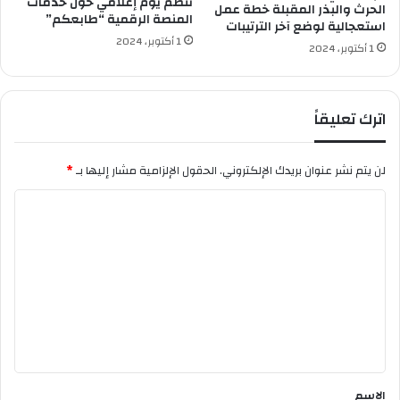
ش
تنظم يوم إعلامي حول خدمات
الحرث والبذر المقبلة خطة عمل
المنصة الرقمية “طابعكم”
ا
استعجالية لوضع آخر الترتيبات
ع
1 أكتوبر، 2024
1 أكتوبر، 2024
ر
ا
ل
ع
اترك تعليقاً
ر
ا
ق
لن يتم نشر عنوان بريدك الإلكتروني.
الحقول الإلزامية مشار إليها بـ
*
ي
ا
ح
س
ل
ي
ت
ن
ع
ع
و
ل
ف
ي
ي
ا
ق
ل
*
ب
الاسم