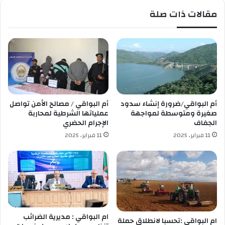
س
ف
مقالات ذات صلة
ي
ي
ا
ق
ح
ص
ي
ي
ة
د
ة
(
ش
ك
أم البواقي/ضرورة إنشاء سدود
أم البواقي / مصالح الأمن تواصل
ر
صغيرة ومتوسطة لمواجهة
عملياتها الشرطية لمحاربة
ا
الجفاف
الإجرام الحضري
ل
11 فبراير، 2025
11 فبراير، 2025
ل
ن
ق
ا
ل
)
ل
ل
ام البواقي : مديرية الضرائب
ام البواقي :تحسبا لانطلاق حملة