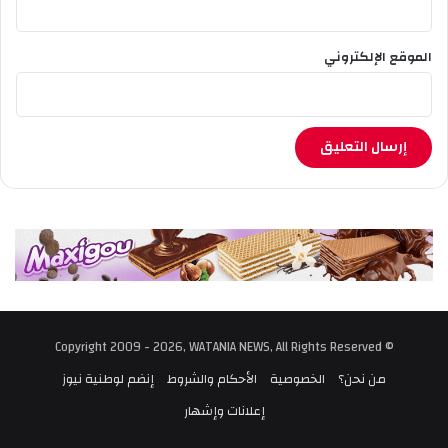
ا
د
الموقع الإلكتروني
ا
ل
ت
ج
م
ي
ل
© Copyright 2009 - 2026, WATANIA NEWS, All Rights Reserved
من نحن؟
الخصوصية
الأحكام والشروط
إنضم لوطنية نيوز
إعلانات وإشهار