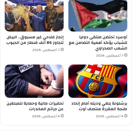
ر
ص
ن
ص
ا
إ
م
س
ج
ت
ا
ر
أوسرد تحتضن ملتقى دوليا
إنجاز فلاحي غير مسبوق.. البيض
ل
ا
للشباب يؤكد أهمية التضامن مع
تتجاوز 86 ألف قنطار من الحبوب
ب
د
الشعب الصحراوي
7 أغسطس، 2026
ي
ا
7 أغسطس، 2026
ع
ل
ب
م
ا
و
ل
ا
إ
د
ي
ا
ج
ل
ا
ك
برشلونة يلغي وديته أمام إتحاد
تحفيزات مالية وحماية للمبلغين
ر
ه
طنجة المقررة منتصف أوت
عن جرائم المخدرات
ر
6 أغسطس، 2026
6 أغسطس، 2026
و
م