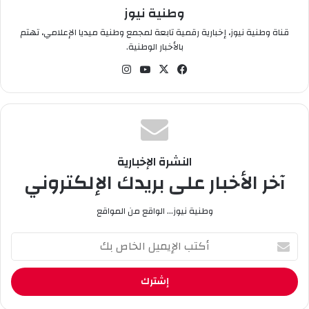
وطنية نيوز
تجنب خطر الوفاة المبكرة.
قناة وطنية نيوز، إخبارية رقمية تابعة لمجمع وطنية ميديا الإعلامي، تهتم
بالأخبار الوطنية.
في
‫X
‫You
انس
سب
Tub
تقر
وك
e
ام
النشرة الإخبارية
آخر الأخبار على بريدك الإلكتروني
وطنية نيوز... الواقع من المواقع
أ
ك
ت
ب
ا