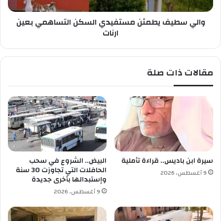
ف
ا
ي
ر
والي سطيف يطمئن مستفيدي السكن التساهمي بعين
ط
م
م
ارنات
ا
ئ
"
ن
ي
م
مقالات ذات صلة
ف
س
ت
ت
ح
ف
أ
ي
ب
د
و
ي
ا
ا
ب
ل
ة
س
سيرة ابن باديس.. قراءة تأملية
البيض.. الشروع في سحب
ل
ك
الحافلات التي تجاوزت 30 سنة
9 أغسطس، 2026
م
ن
وإستبدالها بأخرى جديدة
ح
ا
9 أغسطس، 2026
ت
ل
ر
ت
ف
س