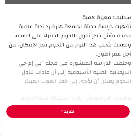
ع
ب
ل
ر
سطيف: معيزة لامية
ى
ي
أظهرت دراسة حديثة لجامعة هارفارد أدلة علمية
X
د
ا
جديدة بشأن خطر تناول اللحوم الحمراء على الصحة،
إ
ونصحت بتجنب هذا النوع من اللحوم قدر الإمكان، من
ل
أجل عمر أطول.
ك
وخلصت الدراسة المنشورة في مجلة “بي إم جي”
ت
ر
البريطانية الطبية الأسبوعية إلى أن عادات تناول
و
اللحوم يمكن أن تؤدي إلى خطر الموت المبكر.
ن
ي
وأفادت الدراسة بأن زيادة استهلاك هذه اللحوم
ا
بمعدل نصف حصة يوميا يزيد خطر الموت في سنة
المزيد
مبكرة بنسبة 10في المئة, ووجدت الدراسة أن
استبدال اللحوم بمصادر البروتين الأخرى مثل الدواجن,
الأسماك,المكسرات,البقوليات والخضار، قد يساعد على