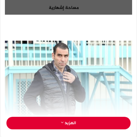
ع
ل
ع
ب
ل
ر
ى
ي
X
د
ا
إ
ل
ك
ت
ر
و
ن
ي
ا
المزيد
خير الدين زطشي رئيس الإتحادية الجزائرية لكرة القدم