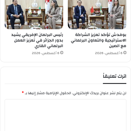
ن
ت
ز
ا
ط
ب
ش
ة
ي
ا
ر
ل
بوفدش تؤكد تعزيز الشراكة
رئيس البرلمان الإفريقي يشيد
ئ
أ
الاستراتيجية والتعاون البرلماني
بدور الجزائر في تعزيز العمل
ي
ف
مع الصين
البرلماني القاري
س
ل
6 أغسطس، 2026
6 أغسطس، 2026
ا
ا
ج
م
د
و
اترك تعليقاً
ي
ث
د
ا
ا
ئ
لن يتم نشر عنوان بريدك الإلكتروني.
الحقول الإلزامية مشار إليها بـ
*
ل
ق
ل
ي
ا
ف
ة
ا
ل
ف
ت
ع